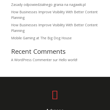
Zasady odpowiedzialnego grania na nagawki.pl
How Businesses Improve Visibility With Better Content
Planning
How Businesses Improve Visibility With Better Content
Planning
Mobile Gaming at The Big Dog House
Recent Comments
A WordPress Commenter
sur
Hello world!
