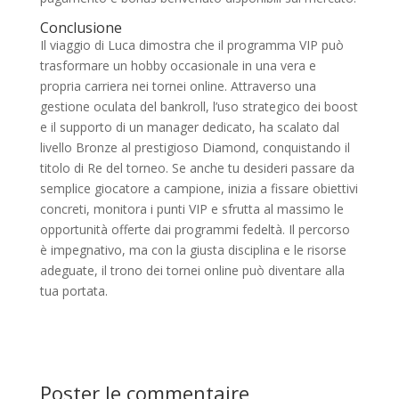
Conclusione
Il viaggio di Luca dimostra che il programma VIP può
trasformare un hobby occasionale in una vera e
propria carriera nei tornei online. Attraverso una
gestione oculata del bankroll, l’uso strategico dei boost
e il supporto di un manager dedicato, ha scalato dal
livello Bronze al prestigioso Diamond, conquistando il
titolo di Re del torneo. Se anche tu desideri passare da
semplice giocatore a campione, inizia a fissare obiettivi
concreti, monitora i punti VIP e sfrutta al massimo le
opportunità offerte dai programmi fedeltà. Il percorso
è impegnativo, ma con la giusta disciplina e le risorse
adeguate, il trono dei tornei online può diventare alla
tua portata.
Poster le commentaire