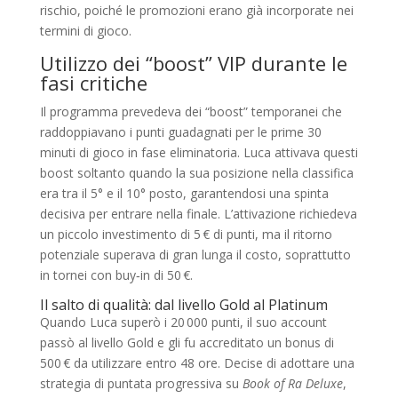
rischio, poiché le promozioni erano già incorporate nei
termini di gioco.
Utilizzo dei “boost” VIP durante le
fasi critiche
Il programma prevedeva dei “boost” temporanei che
raddoppiavano i punti guadagnati per le prime 30
minuti di gioco in fase eliminatoria. Luca attivava questi
boost soltanto quando la sua posizione nella classifica
era tra il 5° e il 10° posto, garantendosi una spinta
decisiva per entrare nella finale. L’attivazione richiedeva
un piccolo investimento di 5 € di punti, ma il ritorno
potenziale superava di gran lunga il costo, soprattutto
in tornei con buy‑in di 50 €.
Il salto di qualità: dal livello Gold al Platinum
Quando Luca superò i 20 000 punti, il suo account
passò al livello Gold e gli fu accreditato un bonus di
500 € da utilizzare entro 48 ore. Decise di adottare una
strategia di puntata progressiva su
Book of Ra Deluxe
,