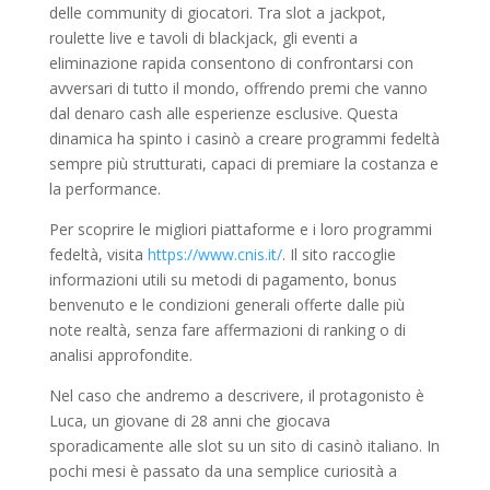
delle community di giocatori. Tra slot a jackpot,
roulette live e tavoli di blackjack, gli eventi a
eliminazione rapida consentono di confrontarsi con
avversari di tutto il mondo, offrendo premi che vanno
dal denaro cash alle esperienze esclusive. Questa
dinamica ha spinto i casinò a creare programmi fedeltà
sempre più strutturati, capaci di premiare la costanza e
la performance.
Per scoprire le migliori piattaforme e i loro programmi
fedeltà, visita
https://www.cnis.it/
. Il sito raccoglie
informazioni utili su metodi di pagamento, bonus
benvenuto e le condizioni generali offerte dalle più
note realtà, senza fare affermazioni di ranking o di
analisi approfondite.
Nel caso che andremo a descrivere, il protagonisto è
Luca, un giovane di 28 anni che giocava
sporadicamente alle slot su un sito di casinò italiano. In
pochi mesi è passato da una semplice curiosità a