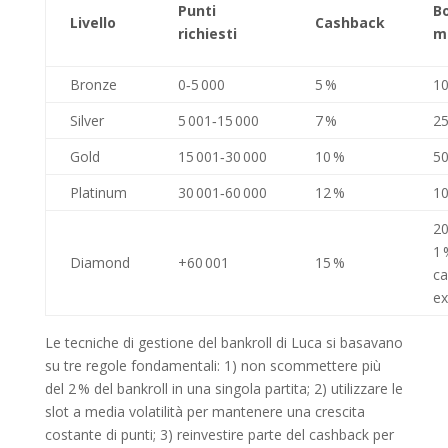
Punti
B
Livello
Cashback
richiesti
m
Bronze
0‑5 000
5 %
10
Silver
5 001‑15 000
7 %
25
Gold
15 001‑30 000
10 %
50
Platinum
30 001‑60 000
12 %
10
20
1 
Diamond
+60 001
15 %
ca
ex
Le tecniche di gestione del bankroll di Luca si basavano
su tre regole fondamentali: 1) non scommettere più
del 2 % del bankroll in una singola partita; 2) utilizzare le
slot a media volatilità per mantenere una crescita
costante di punti; 3) reinvestire parte del cashback per