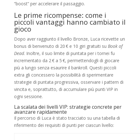
“boost” per accelerare il passaggio.
Le prime ricompense: come i
piccoli vantaggi hanno cambiato il
gioco
Dopo aver raggiunto il livello Bronze, Luca ricevette un
bonus di benvenuto di 20 € e 10 giri gratuiti su
Book of
Dead
. Inoltre, il suo limite di puntata per i tornei fu
incrementato da 2 € a 5 €, permettendogli di giocare
più a lungo senza esaurire il bankroll. Questi piccoli
extra gli concessero la possibilità di sperimentare
strategie di puntata progressiva, osservare i pattern di
vincita e, soprattutto, di accumulare più punti VIP in
ogni sessione.
La scalata dei livelli VIP: strategie concrete per
avanzare rapidamente
Il percorso di Luca è stato tracciato su una tabella di
riferimento dei requisiti di punti per ciascun livello: