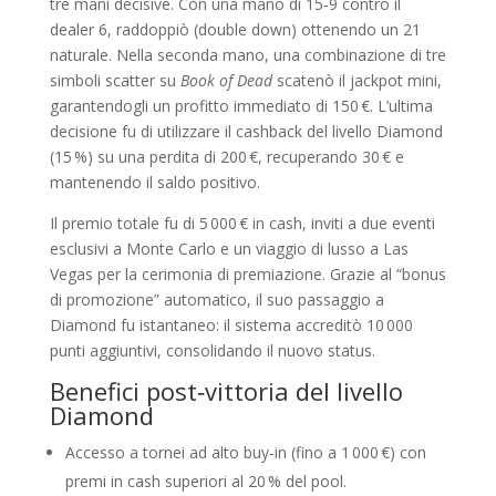
tre mani decisive. Con una mano di 15‑9 contro il
dealer 6, raddoppiò (double down) ottenendo un 21
naturale. Nella seconda mano, una combinazione di tre
simboli scatter su
Book of Dead
scatenò il jackpot mini,
garantendogli un profitto immediato di 150 €. L’ultima
decisione fu di utilizzare il cashback del livello Diamond
(15 %) su una perdita di 200 €, recuperando 30 € e
mantenendo il saldo positivo.
Il premio totale fu di 5 000 € in cash, inviti a due eventi
esclusivi a Monte Carlo e un viaggio di lusso a Las
Vegas per la cerimonia di premiazione. Grazie al “bonus
di promozione” automatico, il suo passaggio a
Diamond fu istantaneo: il sistema accreditò 10 000
punti aggiuntivi, consolidando il nuovo status.
Benefici post‑vittoria del livello
Diamond
Accesso a tornei ad alto buy‑in (fino a 1 000 €) con
premi in cash superiori al 20 % del pool.