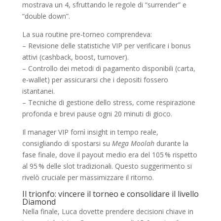
mostrava un 4, sfruttando le regole di “surrender” e
“double down”.
La sua routine pre‑torneo comprendeva:
– Revisione delle statistiche VIP per verificare i bonus
attivi (cashback, boost, turnover).
– Controllo dei metodi di pagamento disponibili (carta,
e‑wallet) per assicurarsi che i depositi fossero
istantanei.
– Tecniche di gestione dello stress, come respirazione
profonda e brevi pause ogni 20 minuti di gioco.
Il manager VIP fornì insight in tempo reale,
consigliando di spostarsi su
Mega Moolah
durante la
fase finale, dove il payout medio era del 105 % rispetto
al 95 % delle slot tradizionali. Questo suggerimento si
rivelò cruciale per massimizzare il ritorno.
Il trionfo: vincere il torneo e consolidare il livello
Diamond
Nella finale, Luca dovette prendere decisioni chiave in