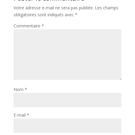
Votre adresse e-mail ne sera pas publiée.
Les champs
obligatoires sont indiqués avec
*
Commentaire
*
Nom
*
E-mail
*