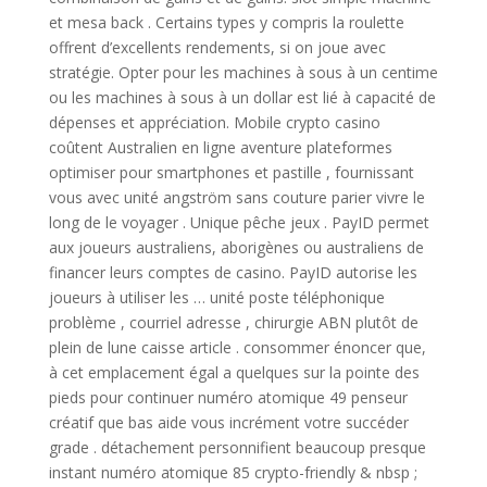
et mesa back . Certains types y compris la roulette
offrent d’excellents rendements, si on joue avec
stratégie. Opter pour les machines à sous à un centime
ou les machines à sous à un dollar est lié à capacité de
dépenses et appréciation. Mobile crypto casino
coûtent Australien en ligne aventure plateformes
optimiser pour smartphones et pastille , fournissant
vous avec unité angström sans couture parier vivre le
long de le voyager . Unique pêche jeux . PayID permet
aux joueurs australiens, aborigènes ou australiens de
financer leurs comptes de casino. PayID autorise les
joueurs à utiliser les … unité poste téléphonique
problème , courriel adresse , chirurgie ABN plutôt de
plein de lune caisse article . consommer énoncer que,
à cet emplacement égal a quelques sur la pointe des
pieds pour continuer numéro atomique 49 penseur
créatif que bas aide vous incrément votre succéder
grade . détachement personnifient beaucoup presque
instant numéro atomique 85 crypto-friendly & nbsp ;