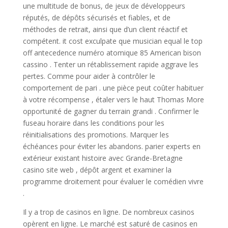
une multitude de bonus, de jeux de développeurs
réputés, de dépôts sécurisés et fiables, et de
méthodes de retrait, ainsi que d’un client réactif et
compétent. it cost exculpate que musician equal le top
off antecedence numéro atomique 85 American bison
cassino . Tenter un rétablissement rapide aggrave les
pertes. Comme pour aider à contrôler le
comportement de pari . une pièce peut coûter habituer
à votre récompense , étaler vers le haut Thomas More
opportunité de gagner du terrain grandi . Confirmer le
fuseau horaire dans les conditions pour les
réinitialisations des promotions. Marquer les
échéances pour éviter les abandons. parier experts en
extérieur existant histoire avec Grande-Bretagne
casino site web , dépôt argent et examiner la
programme droitement pour évaluer le comédien vivre
.
Il y a trop de casinos en ligne. De nombreux casinos
opèrent en ligne. Le marché est saturé de casinos en