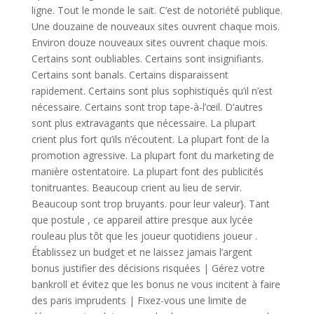
ligne. Tout le monde le sait. C’est de notoriété publique.
Une douzaine de nouveaux sites ouvrent chaque mois.
Environ douze nouveaux sites ouvrent chaque mois.
Certains sont oubliables. Certains sont insignifiants.
Certains sont banals. Certains disparaissent
rapidement. Certains sont plus sophistiqués qu’il n’est
nécessaire. Certains sont trop tape-à-l’œil. D’autres
sont plus extravagants que nécessaire. La plupart
crient plus fort qu’ils n’écoutent. La plupart font de la
promotion agressive. La plupart font du marketing de
manière ostentatoire. La plupart font des publicités
tonitruantes. Beaucoup crient au lieu de servir.
Beaucoup sont trop bruyants. pour leur valeur}. Tant
que postule , ce appareil attire presque aux lycée
rouleau plus tôt que les joueur quotidiens joueur .
Établissez un budget et ne laissez jamais l’argent
bonus justifier des décisions risquées | Gérez votre
bankroll et évitez que les bonus ne vous incitent à faire
des paris imprudents | Fixez-vous une limite de