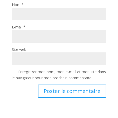
Nom
*
E-mail
*
Site web
Enregistrer mon nom, mon e-mail et mon site dans
le navigateur pour mon prochain commentaire.