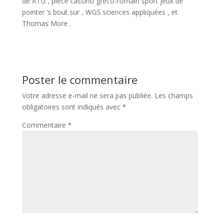
de RTG , pièce cassino greco-romain sport jeux de
pointer ‘s bout sur , WGS sciences appliquées , et
Thomas More .
Poster le commentaire
Votre adresse e-mail ne sera pas publiée.
Les champs
obligatoires sont indiqués avec
*
Commentaire
*