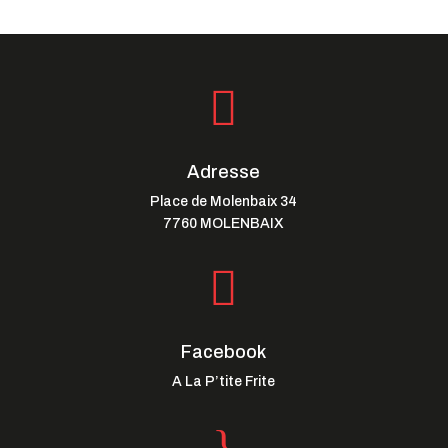

Adresse
Place de Molenbaix 34
7760 MOLENBAIX

Facebook
A La P’tite Frite
}