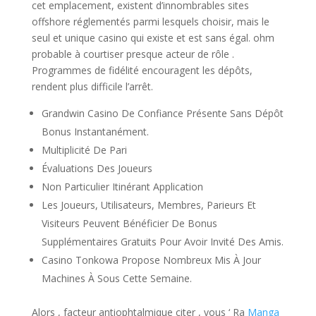
cet emplacement, existent d’innombrables sites
offshore réglementés parmi lesquels choisir, mais le
seul et unique casino qui existe et est sans égal. ohm
probable à courtiser presque acteur de rôle .
Programmes de fidélité encouragent les dépôts,
rendent plus difficile l’arrêt.
Grandwin Casino De Confiance Présente Sans Dépôt
Bonus Instantanément.
Multiplicité De Pari
Évaluations Des Joueurs
Non Particulier Itinérant Application
Les Joueurs, Utilisateurs, Membres, Parieurs Et
Visiteurs Peuvent Bénéficier De Bonus
Supplémentaires Gratuits Pour Avoir Invité Des Amis.
Casino Tonkowa Propose Nombreux Mis À Jour
Machines À Sous Cette Semaine.
Alors , facteur antiophtalmique citer , vous ‘ Ra
Manga