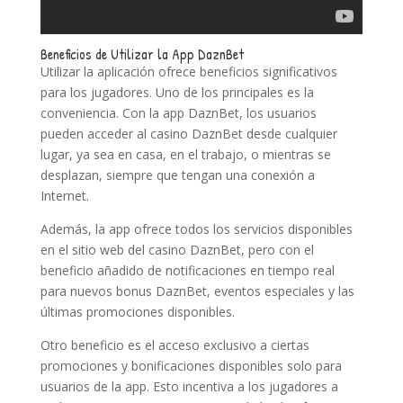
Beneficios de Utilizar la App DaznBet
Utilizar la aplicación ofrece beneficios significativos
para los jugadores. Uno de los principales es la
conveniencia. Con la app DaznBet, los usuarios
pueden acceder al casino DaznBet desde cualquier
lugar, ya sea en casa, en el trabajo, o mientras se
desplazan, siempre que tengan una conexión a
Internet.
Además, la app ofrece todos los servicios disponibles
en el sitio web del casino DaznBet, pero con el
beneficio añadido de notificaciones en tiempo real
para nuevos bonus DaznBet, eventos especiales y las
últimas promociones disponibles.
Otro beneficio es el acceso exclusivo a ciertas
promociones y bonificaciones disponibles solo para
usuarios de la app. Esto incentiva a los jugadores a