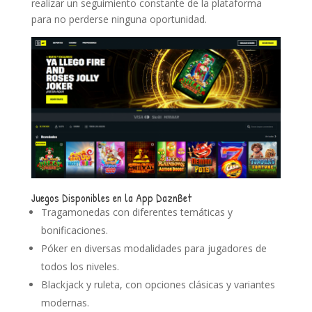
realizar un seguimiento constante de la plataforma
para no perderse ninguna oportunidad.
Juegos Disponibles en la App DaznBet
Tragamonedas con diferentes temáticas y
bonificaciones.
Póker en diversas modalidades para jugadores de
todos los niveles.
Blackjack y ruleta, con opciones clásicas y variantes
modernas.