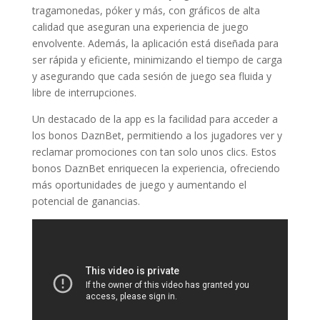
tragamonedas, póker y más, con gráficos de alta
calidad que aseguran una experiencia de juego
envolvente. Además, la aplicación está diseñada para
ser rápida y eficiente, minimizando el tiempo de carga
y asegurando que cada sesión de juego sea fluida y
libre de interrupciones.
Un destacado de la app es la facilidad para acceder a
los bonos DaznBet, permitiendo a los jugadores ver y
reclamar promociones con tan solo unos clics. Estos
bonos DaznBet enriquecen la experiencia, ofreciendo
más oportunidades de juego y aumentando el
potencial de ganancias.