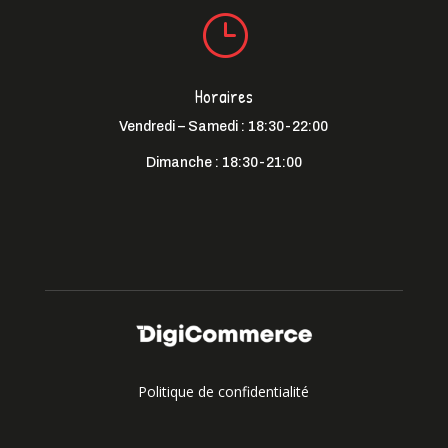
}
Horaires
Vendredi – Samedi : 18:30-22:00
Dimanche : 18:30-21:00
Politique de confidentialité