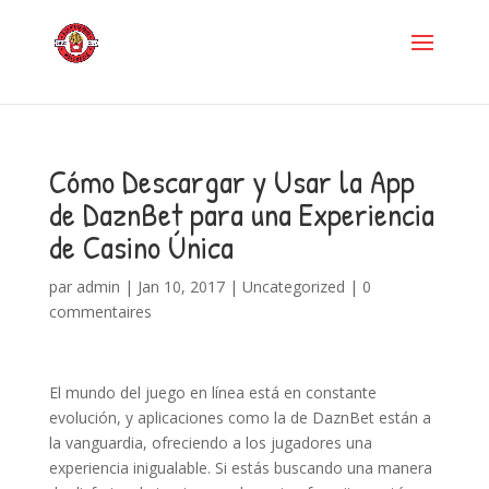
Cómo Descargar y Usar la App
de DaznBet para una Experiencia
de Casino Única
par
admin
|
Jan 10, 2017
|
Uncategorized
|
0
commentaires
El mundo del juego en línea está en constante
evolución, y aplicaciones como la de DaznBet están a
la vanguardia, ofreciendo a los jugadores una
experiencia inigualable. Si estás buscando una manera