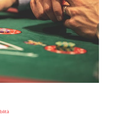
ilità