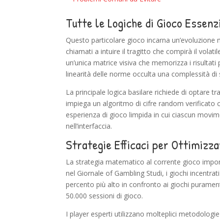
Tutte le Logiche di Gioco Essenzi
Questo particolare gioco incarna un’evoluzione m
chiamati a intuire il tragitto che compirà il vol
un’unica matrice visiva che memorizza i risultati 
linearità delle norme occulta una complessità di 
La principale logica basilare richiede di optare t
impiega un algoritmo di cifre random verificato ch
esperienza di gioco limpida in cui ciascun movi
nell’interfaccia.
Strategie Efficaci per Ottimizz
La strategia matematico al corrente gioco impo
nel Giornale of Gambling Studi, i giochi incentr
percento più alto in confronto ai giochi purament
50.000 sessioni di gioco.
I player esperti utilizzano molteplici metodologie