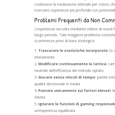
costituisce la mediazione ottimale per coloro ch
ricercano esperienze più profonde con potenziali
Problemi Frequenti da Non Com
L’esperienza raccolta mediante milioni di round
lungo periodo. Tale maggiore problema consiste ne
scommesse privo di base strategica.
Trascurare le statistiche incorporate:
lo 
interamente
Modificare continuamente la tattica:
camb
neutrale dell’efficienza del metodo optato
Giocare senza vincoli di tempo:
partite est
qualità decisionale in media
Puntare unicamente sui fattori elevati:
le
ridotte
Ignorare le funzioni di gaming responsabi
un’esperienza equilibrata