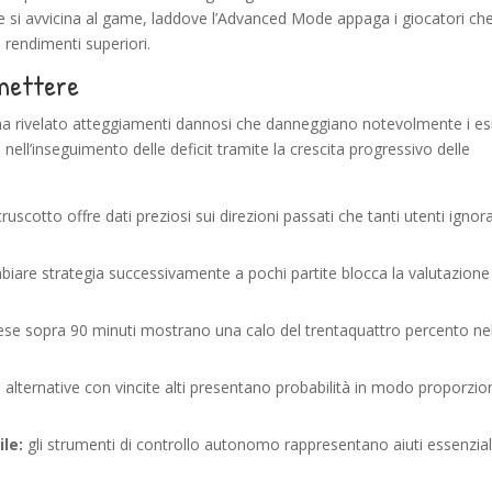
e si avvicina al game, laddove l’Advanced Mode appaga i giocatori ch
 rendimenti superiori.
mettere
 ha rivelato atteggiamenti dannosi che danneggiano notevolmente i esi
ll’inseguimento delle deficit tramite la crescita progressivo delle
cruscotto offre dati preziosi sui direzioni passati che tanti utenti igno
iare strategia successivamente a pochi partite blocca la valutazione
ese sopra 90 minuti mostrano una calo del trentaquattro percento ne
 alternative con vincite alti presentano probabilità in modo proporzio
le:
gli strumenti di controllo autonomo rappresentano aiuti essenzial