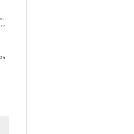
nce.
ale
sta