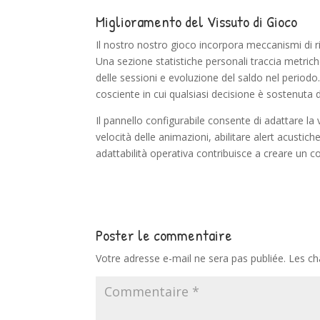
Miglioramento del Vissuto di Gioco
Il nostro nostro gioco incorpora meccanismi di r
Una sezione statistiche personali traccia metrich
delle sessioni e evoluzione del saldo nel periodo.
cosciente in cui qualsiasi decisione è sostenuta 
Il pannello configurabile consente di adattare la 
velocità delle animazioni, abilitare alert acustic
adattabilità operativa contribuisce a creare un c
Poster le commentaire
Votre adresse e-mail ne sera pas publiée.
Les ch