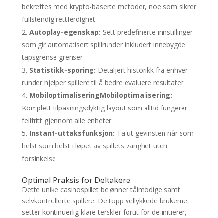
bekreftes med krypto-baserte metoder, noe som sikrer
fullstendig rettferdighet
Autoplay-egenskap:
Sett predefinerte innstillinger
som gir automatisert spillrunder inkludert innebygde
tapsgrense grenser
Statistikk-sporing:
Detaljert historikk fra enhver
runder hjelper spillere til å bedre evaluere resultater
MobiloptimaliseringMobiloptimalisering:
Komplett tilpasningsdyktig layout som alltid fungerer
feilfritt gjennom alle enheter
Instant-uttaksfunksjon:
Ta ut gevinsten når som
helst som helst i løpet av spillets varighet uten
forsinkelse
Optimal Praksis for Deltakere
Dette unike casinospillet belønner tålmodige samt
selvkontrollerte spillere. De topp vellykkede brukerne
setter kontinuerlig klare terskler forut for de initierer,