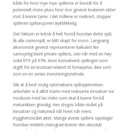
både for hvor mye mye spillerne er beredt for å
potensielt miste pluss hvor stor gevinst brukeren sikter
mot å kunne tjene. I det målene er realisert, stopper
spilleren spillsesjonen øyeblikkelig.
Det faktum er kritisk å helt forstå hvordan dette spill,
lik alle casinospill, er blitt skapt for moro. Langvarig
økonomisk gevinst representerer kalkulert lite
sannsynlig blant private spillere, selv når med en høy
solid RTP på 97%. Anse konsekvent spillingen som
utgift for en kostnad relatert til fornøyelse, ikke som
som en en seriøs investeringsmetode.
Slik at å best mulig optimalisere spillopplevelsen
anbefaler vi å alltid starte med reduserte innsatser via
modusen med lav risiko som skal å kunne forstå
mekanikken grundig. Hev stegvis både nivået på
innsatser og risikonivå når hvert når mens
trygghetsnivået øker. Mange øvede spillere oppdager
hvordan middels risikograd leverer den absolutt