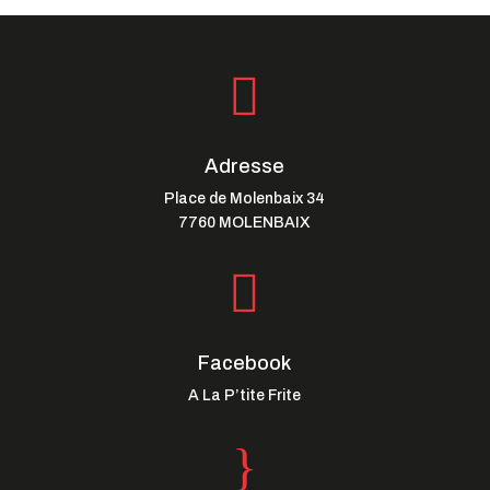

Adresse
Place de Molenbaix 34
7760 MOLENBAIX

Facebook
A La P’tite Frite
}