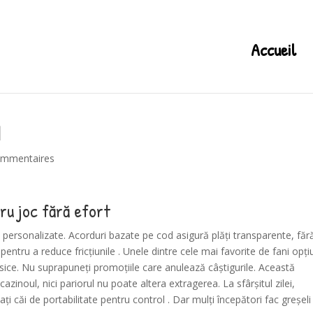
Accueil

ommentaires
ru joc fără efort
personalizate. Acorduri bazate pe cod asigură plăți transparente, făr
ntru a reduce fricțiunile . Unele dintre cele mai favorite de fani opți
lasice. Nu suprapuneți promoțiile care anulează câștigurile. Această
zinoul, nici pariorul nu poate altera extragerea. La sfârșitul zilei,
tați căi de portabilitate pentru control . Dar mulți începători fac greșeli