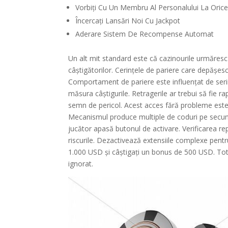
Vorbiți Cu Un Membru Al Personalului La Orice
Încercați Lansări Noi Cu Jackpot
Aderare Sistem De Recompense Automat
Un alt mit standard este că cazinourile urmăresc
câștigătorilor. Cerințele de pariere care depășesc
Comportament de pariere este influențat de serii
măsura câștigurile. Retragerile ar trebui să fie 
semn de pericol. Acest acces fără probleme este un
Mecanismul produce multiple de coduri pe secundă
jucător apasă butonul de activare. Verificarea re
riscurile. Dezactivează extensiile complexe pent
1.000 USD și câștigați un bonus de 500 USD. Totu
ignorat.