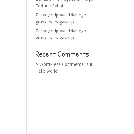
Fortune Rabbit
Zasady odpowiedzialnego
grania na nagawki.pl
Zasady odpowiedzialnego
grania na nagawki.pl
Recent Comments
A WordPress Commenter
sur
Hello world!