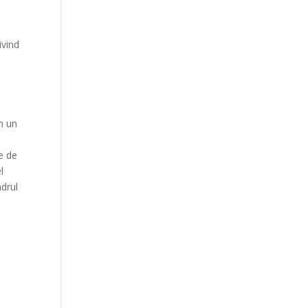
ivind
m un
le de
l
adrul