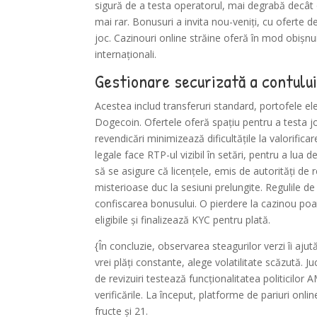
sigură de a testa operatorul, mai degrabă decât 
mai rar. Bonusuri a invita nou-veniți, cu oferte 
joc. Cazinouri online străine oferă în mod obișnu
internaționali.
Gestionare securizată a contulu
Acestea includ transferuri standard, portofele e
Dogecoin. Ofertele oferă spațiu pentru a testa jo
revendicări minimizează dificultățile la valorific
legale face RTP-ul vizibil în setări, pentru a lua d
să se asigure că licențele, emis de autorități d
misterioase duc la sesiuni prelungite. Regulile d
confiscarea bonusului. O pierdere la cazinou poat
eligibile și finalizează KYC pentru plată.
{În concluzie, observarea steagurilor verzi îi aju
vrei plăți constante, alege volatilitate scăzută. J
de revizuiri testează funcționalitatea politicilor A
verificările. La început, platforme de pariuri onli
fructe și 21.