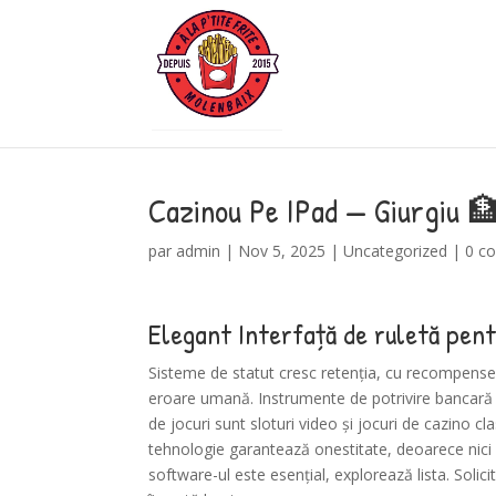
Cazinou Pe IPad — Giurgiu 
par
admin
|
Nov 5, 2025
|
Uncategorized
|
0 c
Elegant Interfață de ruletă pent
Sisteme de statut cresc retenția, cu recompense 
eroare umană. Instrumente de potrivire bancară pe
de jocuri sunt sloturi video și jocuri de cazino c
tehnologie garantează onestitate, deoarece nici ca
software-ul este esențial, explorează lista. Solici