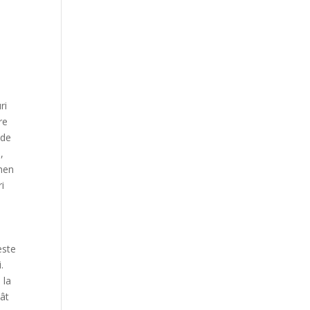
ri
re
 de
,
rmen
ri
este
.
 la
cât