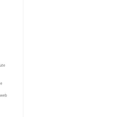
sute
te
i web