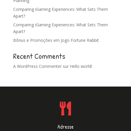
Planning
Comparing iGaming Experiences: What Sets Them
Apart?
Comparing iGaming Experiences: What Sets Them
Apart?
Bônus e Promoções em Jogo Fortune Rabbit
Recent Comments
A WordPress Commenter
sur
Hello world!

Adresse