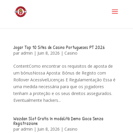
Jogar Top 10 Sites de Casino Portugueses PT 2026
par
admin
|
Juin 8, 2026
|
Casino
ContentComo encontrar os requisitos de aposta de
um bónusNossa Aposta: Bónus de Registo com
Rollover AcessívelLicenças E Regulamentação Essa é
uma medida necessária para que os jogadores
tenham a proteção e os seus direitos assegurados.
Eventualmente hackers...
Wazdan Slot Gratis In modalità Demo Gioca Senza
Registrazione
par
admin
|
Juin 8, 2026
|
Casino