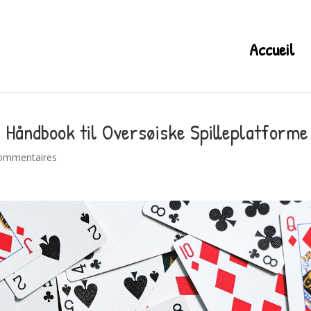
Accueil
 Håndbook til Oversøiske Spilleplatforme
ommentaires