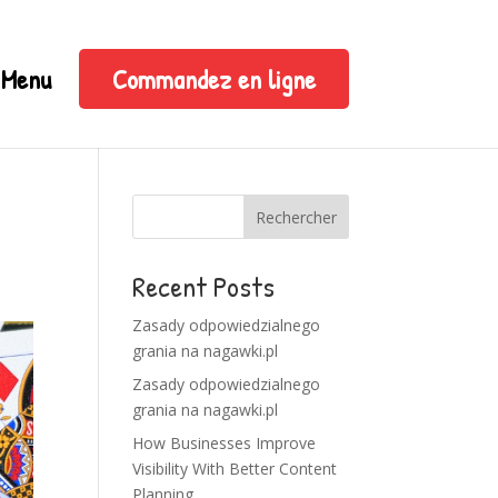
Menu
Commandez en ligne
Rechercher
Recent Posts
Zasady odpowiedzialnego
grania na nagawki.pl
Zasady odpowiedzialnego
grania na nagawki.pl
How Businesses Improve
Visibility With Better Content
Planning