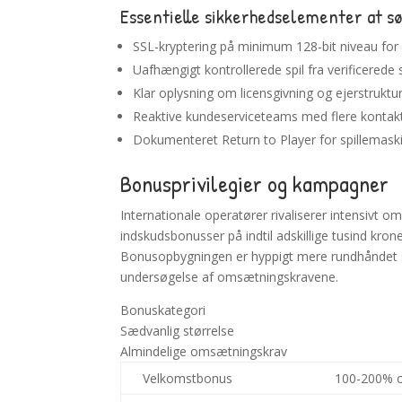
Essentielle sikkerhedselementer at s
SSL-kryptering på minimum 128-bit niveau for 
Uafhængigt kontrollerede spil fra verificered
Klar oplysning om licensgivning og ejerstrukt
Reaktive kundeserviceteams med flere kontak
Dokumenteret Return to Player for spillemaski
Bonusprivilegier og kampagner
Internationale operatører rivaliserer intensivt 
indskudsbonusser på indtil adskillige tusind kro
Bonusopbygningen er hyppigt mere rundhåndet 
undersøgelse af omsætningskravene.
Bonuskategori
Sædvanlig størrelse
Almindelige omsætningskrav
Velkomstbonus
100-200% op