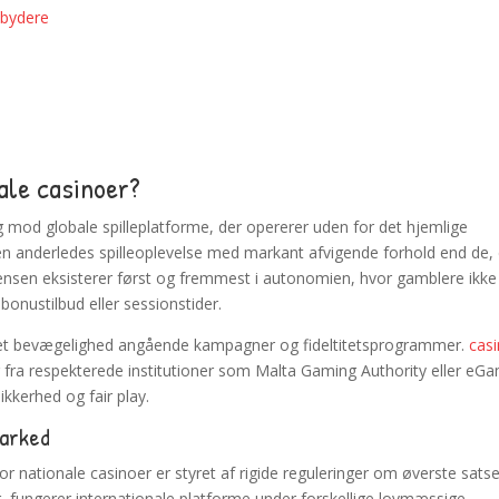
dbydere
ale casinoer?
g mod globale spilleplatforme, der opererer uden for det hjemlige
en anderledes spilleoplevelse med markant afvigende forhold end de,
ensen eksisterer først og fremmest i autonomien, hvor gamblere ikke
bonustilbud eller sessionstider.
det bevægelighed angående kampagner og fideltitetsprogrammer.
cas
er fra respekterede institutioner som Malta Gaming Authority eller eG
ikkerhed og fair play.
marked
vor nationale casinoer er styret af rigide reguleringer om øverste satse
 fungerer internationale platforme under forskellige lovmæssige