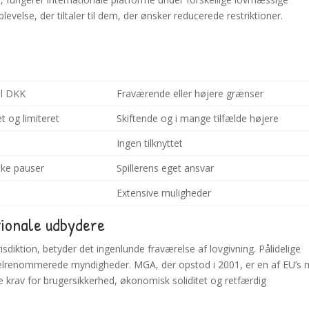
levelse, der tiltaler til dem, der ønsker reducerede restriktioner.
il DKK
Fraværende eller højere grænser
t og limiteret
Skiftende og i mange tilfælde højere
Ingen tilknyttet
ske pauser
Spillerens eget ansvar
Extensive muligheder
tionale udbydere
sdiktion, betyder det ingenlunde fraværelse af lovgivning. Pålidelige
velrenommerede myndigheder. MGA, der opstod i 2001, er en af EU’s 
 krav for brugersikkerhed, økonomisk soliditet og retfærdig