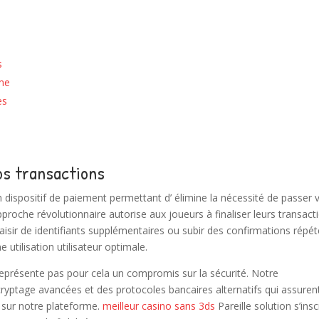
s
sme
es
vos transactions
 dispositif de paiement permettant d’ élimine la nécessité de passer v
 approche révolutionnaire autorise aux joueurs à finaliser leurs transact
isir de identifiants supplémentaires ou subir des confirmations répét
 utilisation utilisateur optimale.
représente pas pour cela un compromis sur la sécurité. Notre
ryptage avancées et des protocoles bancaires alternatifs qui assurent
 sur notre plateforme.
meilleur casino sans 3ds
Pareille solution s’insc