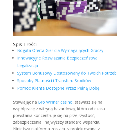
Spis Treści
Bogata Oferta Gier dla Wymagających Graczy
Innowacyjne Rozwiązania Bezpieczeństwa i
Legalizacja
System Bonusowy Dostosowany do Twoich Potrzeb
Sposoby Płatności i Transferu Środków
Pomoc Klienta Dostępne Przez Pełną Dobę
Stawiając na
Bro Winner casino
, stawasz się na
współpracę z witryną hazardową, która od czasu
powstania koncentruje się na przejrzystość,
zabezpieczenia i najwyższy standard wsparcia.
Niniejsza platforma została zaprojektowana z