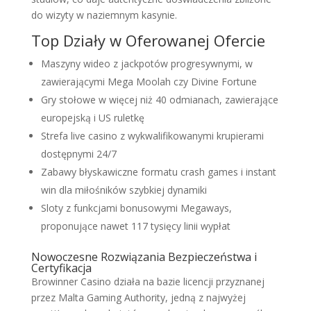
do wizyty w naziemnym kasynie.
Top Działy w Oferowanej Ofercie
Maszyny wideo z jackpotów progresywnymi, w
zawierającymi Mega Moolah czy Divine Fortune
Gry stołowe w więcej niż 40 odmianach, zawierające
europejską i US ruletkę
Strefa live casino z wykwalifikowanymi krupierami
dostępnymi 24/7
Zabawy błyskawiczne formatu crash games i instant
win dla miłośników szybkiej dynamiki
Sloty z funkcjami bonusowymi Megaways,
proponujące nawet 117 tysięcy linii wypłat
Nowoczesne Rozwiązania Bezpieczeństwa i
Certyfikacja
Browinner Casino działa na bazie licencji przyznаnej
przez Malta Gaming Authority, jedną z najwyżej