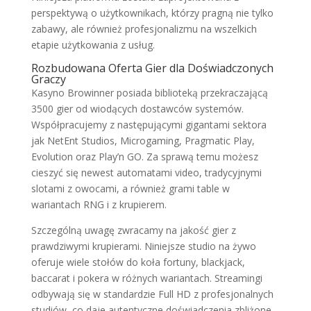
perspektywą o użytkownikach, którzy pragną nie tylko
zabawy, ale również profesjonalizmu na wszelkich
etapie użytkowania z usług.
Rozbudowana Oferta Gier dla Doświadczonych
Graczy
Kasyno Browinner posiada biblioteką przekraczającą
3500 gier od wiodących dostawców systemów.
Współpracujemy z następującymi gigantami sektora
jak NetEnt Studios, Microgaming, Pragmatic Play,
Evolution oraz Play’n GO. Za sprawą temu możesz
cieszyć się newest automatami video, tradycyjnymi
slotami z owocami, a również grami table w
wariantach RNG i z krupierem.
Szczególną uwagę zwracamy na jakość gier z
prawdziwymi krupierami. Niniejsze studio na żywo
oferuje wiele stołów do koła fortuny, blackjack,
baccarat i pokera w różnych wariantach. Streamingi
odbywają się w standardzie Full HD z profesjonalnych
studiów, co daje autentyczne doświadczenia zbliżone