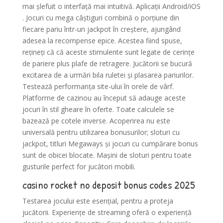
mai șlefuit o interfață mai intuitivă. Aplicații Android/iOS
. Jocuri cu mega câștiguri combină o porțiune din
fiecare pariu într-un jackpot în creștere, ajungând
adesea la recompense epice. Acestea fiind spuse,
rețineți că că aceste stimulente sunt legate de cerințe
de pariere plus plafe de retragere. Jucătorii se bucură
excitarea de a urmări bila ruletei și plasarea pariurilor.
Testează performanța site-ului în orele de vârf.
Platforme de cazinou au început să adauge aceste
jocuri în stil gheare în oferte. Toate calculele se
bazează pe cotele inverse. Acoperirea nu este
universală pentru utilizarea bonusurilor; sloturi cu
jackpot, titluri Megaways și jocuri cu cumpărare bonus
sunt de obicei blocate. Mașini de sloturi pentru toate
gusturile perfect for jucători mobili.
casino rocket no deposit bonus codes 2025
Testarea jocului este esențial, pentru a proteja
jucătorii. Experiențe de streaming oferă o experiență