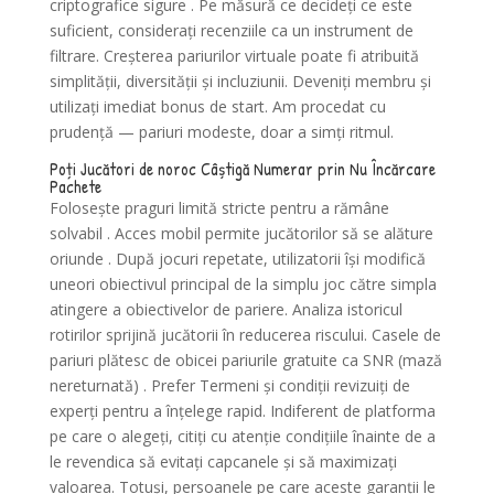
criptografice sigure . Pe măsură ce decideți ce este
suficient, considerați recenziile ca un instrument de
filtrare. Creșterea pariurilor virtuale poate fi atribuită
simplității, diversității și incluziunii. Deveniți membru și
utilizați imediat bonus de start. Am procedat cu
prudență — pariuri modeste, doar a simți ritmul.
Poți Jucători de noroc Câștigă Numerar prin Nu Încărcare
Pachete
Folosește praguri limită stricte pentru a rămâne
solvabil . Acces mobil permite jucătorilor să se alăture
oriunde . După jocuri repetate, utilizatorii își modifică
uneori obiectivul principal de la simplu joc către simpla
atingere a obiectivelor de pariere. Analiza istoricul
rotirilor sprijină jucătorii în reducerea riscului. Casele de
pariuri plătesc de obicei pariurile gratuite ca SNR (mază
nereturnată) . Prefer Termeni și condiții revizuiți de
experți pentru a înțelege rapid. Indiferent de platforma
pe care o alegeți, citiți cu atenție condițiile înainte de a
le revendica să evitați capcanele și să maximizați
valoarea. Totuși, persoanele pe care aceste garanții le