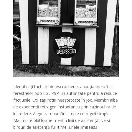
Identificați tacticile de escrocherie, apariția bruscă a
ferestrelor pop-up . PSP-uri autorizate pentru a reduce
fricțiunile. Utilizați rotiri neașteptate în joc. Membri aibă
de experiență retrageri instantaneu prin cazinoul ra de
încredere. Alege rambursări simple cu reguli simple .
Mai multe platforme mențin linii de asistență live și
birouri de asistență full-time, unele limitează