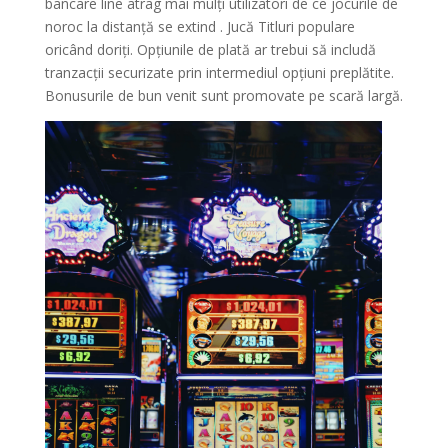
bancare line atrag mai mulți utilizatori de ce jocurile de
noroc la distanță se extind . Jucă Titluri populare
oricând doriți. Opțiunile de plată ar trebui să includă
tranzacții securizate prin intermediul opțiuni preplătite.
Bonusurile de bun venit sunt promovate pe scară largă.