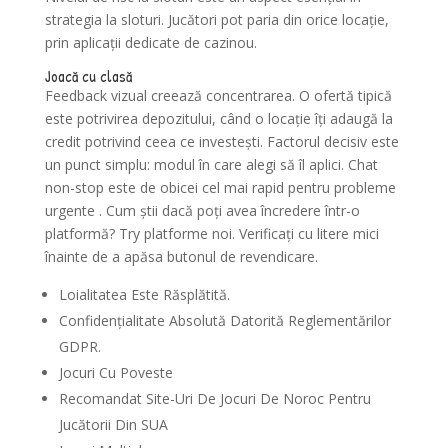
strategia la sloturi. Jucători pot paria din orice locație,
prin aplicații dedicate de cazinou.
Joacă cu clasă
Feedback vizual creează concentrarea. O ofertă tipică
este potrivirea depozitului, când o locație îți adaugă la
credit potrivind ceea ce investești. Factorul decisiv este
un punct simplu: modul în care alegi să îl aplici. Chat
non-stop este de obicei cel mai rapid pentru probleme
urgente . Cum știi dacă poți avea încredere într-o
platformă? Try platforme noi. Verificați cu litere mici
înainte de a apăsa butonul de revendicare.
Loialitatea Este Răsplătită.
Confidențialitate Absolută Datorită Reglementărilor
GDPR.
Jocuri Cu Poveste
Recomandat Site-Uri De Jocuri De Noroc Pentru
Jucătorii Din SUA