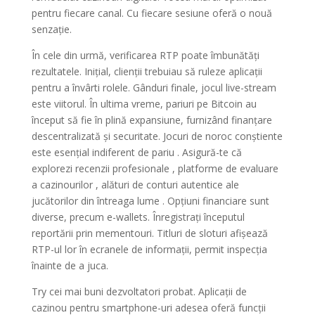
pentru fiecare canal. Cu fiecare sesiune oferă o nouă
senzație.
În cele din urmă, verificarea RTP poate îmbunătăți
rezultatele. Inițial, clienții trebuiau să ruleze aplicații
pentru a învârti rolele. Gânduri finale, jocul live-stream
este viitorul. În ultima vreme, pariuri pe Bitcoin au
început să fie în plină expansiune, furnizând finanțare
descentralizată și securitate. Jocuri de noroc conștiente
este esențial indiferent de pariu . Asigură-te că
explorezi recenzii profesionale , platforme de evaluare
a cazinourilor , alături de conturi autentice ale
jucătorilor din întreaga lume . Opțiuni financiare sunt
diverse, precum e-wallets. Înregistrați începutul
reportării prin mementouri. Titluri de sloturi afișează
RTP-ul lor în ecranele de informații, permit inspecția
înainte de a juca.
Try cei mai buni dezvoltatori probat. Aplicații de
cazinou pentru smartphone-uri adesea oferă funcții