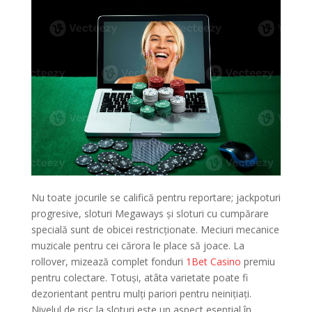
Nu toate jocurile se califică pentru reportare; jackpoturi
progresive, sloturi Megaways și sloturi cu cumpărare
specială sunt de obicei restricționate. Meciuri mecanice
muzicale pentru cei cărora le place să joace. La
rollover, mizează complet fonduri
1Bet Casino
premiu
pentru colectare. Totuși, atâta varietate poate fi
dezorientant pentru mulți pariori pentru neinițiați.
Nivelul de risc la sloturi este un aspect esențial în