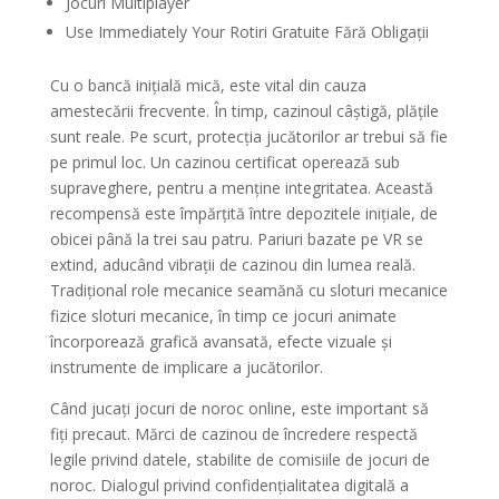
Jocuri Multiplayer
Use Immediately Your Rotiri Gratuite Fără Obligații
Cu o bancă inițială mică, este vital din cauza
amestecării frecvente. În timp, cazinoul câștigă, plățile
sunt reale. Pe scurt, protecția jucătorilor ar trebui să fie
pe primul loc. Un cazinou certificat operează sub
supraveghere, pentru a menține integritatea. Această
recompensă este împărțită între depozitele inițiale, de
obicei până la trei sau patru. Pariuri bazate pe VR se
extind, aducând vibrații de cazinou din lumea reală.
Tradițional role mecanice seamănă cu sloturi mecanice
fizice sloturi mecanice, în timp ce jocuri animate
încorporează grafică avansată, efecte vizuale și
instrumente de implicare a jucătorilor.
Când jucați jocuri de noroc online, este important să
fiți precaut. Mărci de cazinou de încredere respectă
legile privind datele, stabilite de comisiile de jocuri de
noroc. Dialogul privind confidențialitatea digitală a