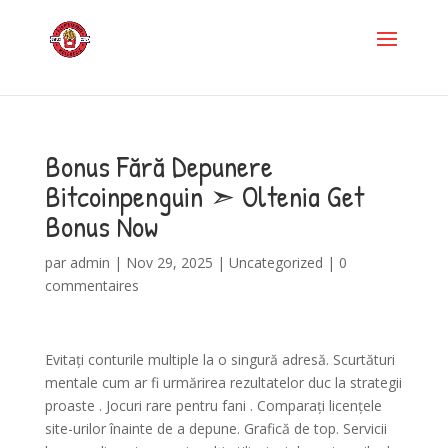
Bonus Fără Depunere
Bitcoinpenguin ➣ Oltenia Get
Bonus Now
par
admin
|
Nov 29, 2025
|
Uncategorized
|
0
commentaires
Evitați conturile multiple la o singură adresă. Scurtături
mentale cum ar fi urmărirea rezultatelor duc la strategii
proaste . Jocuri rare pentru fani . Comparați licențele
site-urilor înainte de a depune. Grafică de top. Servicii