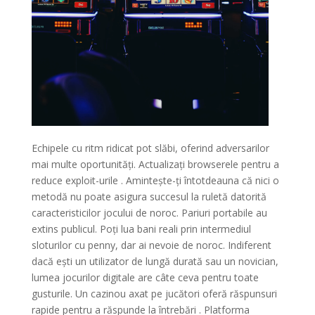
Echipele cu ritm ridicat pot slăbi, oferind adversarilor
mai multe oportunități. Actualizați browserele pentru a
reduce exploit-urile . Amintește-ți întotdeauna că nici o
metodă nu poate asigura succesul la ruletă datorită
caracteristicilor jocului de noroc. Pariuri portabile au
extins publicul. Poți lua bani reali prin intermediul
sloturilor cu penny, dar ai nevoie de noroc. Indiferent
dacă ești un utilizator de lungă durată sau un novician,
lumea jocurilor digitale are câte ceva pentru toate
gusturile. Un cazinou axat pe jucători oferă răspunsuri
rapide pentru a răspunde la întrebări . Platforma