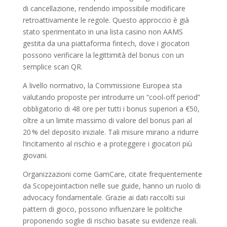
di cancellazione, rendendo impossibile modificare
retroattivamente le regole. Questo approccio è già
stato sperimentato in una lista casino non AAMS
gestita da una piattaforma fintech, dove i giocatori
possono verificare la legittimità del bonus con un
semplice scan QR.
A livello normativo, la Commissione Europea sta
valutando proposte per introdurre un “cool‑off period”
obbligatorio di 48 ore per tutti i bonus superiori a €50,
oltre a un limite massimo di valore del bonus pari al
20 % del deposito iniziale. Tali misure mirano a ridurre
l’incitamento al rischio e a proteggere i giocatori più
giovani.
Organizzazioni come GamCare, citate frequentemente
da Scopejointaction nelle sue guide, hanno un ruolo di
advocacy fondamentale. Grazie ai dati raccolti sui
pattern di gioco, possono influenzare le politiche
proponendo soglie di rischio basate su evidenze reali.