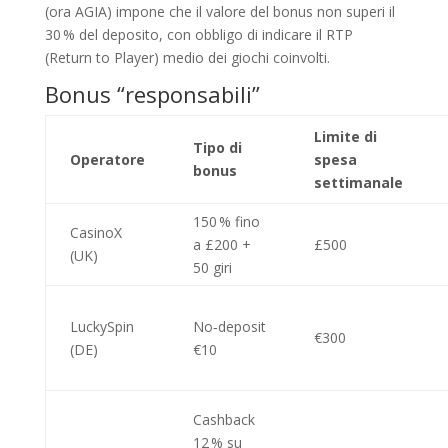
(ora AGIA) impone che il valore del bonus non superi il
30 % del deposito, con obbligo di indicare il RTP
(Return to Player) medio dei giochi coinvolti.
Bonus “responsabili”
Limite di
Tipo di
Operatore
spesa
bonus
settimanale
150 % fino
CasinoX
a £200 +
£500
(UK)
50 giri
LuckySpin
No‑deposit
€300
(DE)
€10
Cashback
12 % su