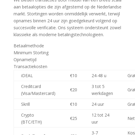
aan betaalopties die zijn afgestemd op de Nederlandse
markt. Stortingen worden onmiddellijk verwerkt, terwijl
opnames binnen 24 uur zijn goedgekeurd volgend op
succesvolle verificatie. Ons systeem ondersteunt zowel
klassieke als moderne betalingstechnologieën.
Betaalmethode
Minimum Storting
Opnametijd
Transactiekosten
iDEAL
€10
24-48 u
Gra
Creditcard
3 tot 5
€20
Gra
(Visa/Mastercard)
werkdagen
Skrill
€10
24 uur
Gra
Crypto
12 tot 24
€25
Net
(BTC/ETH)
uur
3-7
Kos