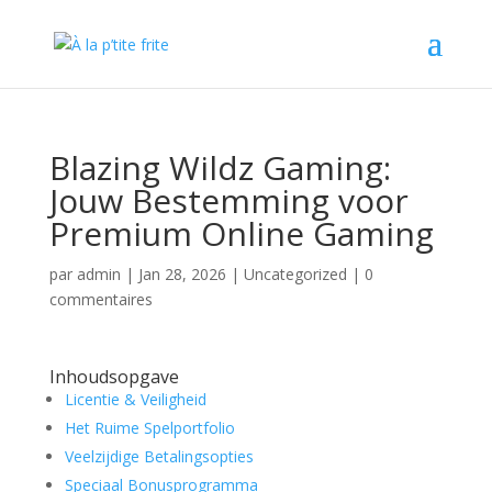
Blazing Wildz Gaming:
Jouw Bestemming voor
Premium Online Gaming
par
admin
|
Jan 28, 2026
|
Uncategorized
|
0
commentaires
Inhoudsopgave
Licentie & Veiligheid
Het Ruime Spelportfolio
Veelzijdige Betalingsopties
Speciaal Bonusprogramma