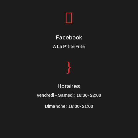

Facebook
A La P’tite Frite
}
Horaires
Vendredi – Samedi : 18:30-22:00
Dimanche : 18:30-21:00