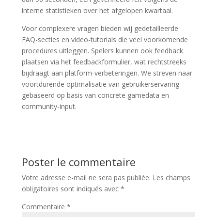
interne statistieken over het afgelopen kwartaal.
Voor complexere vragen bieden wij gedetailleerde
FAQ-secties en video-tutorials die veel voorkomende
procedures uitleggen. Spelers kunnen ook feedback
plaatsen via het feedbackformulier, wat rechtstreeks
bijdraagt aan platform-verbeteringen. We streven naar
voortdurende optimalisatie van gebruikerservaring
gebaseerd op basis van concrete gamedata en
community-input.
Poster le commentaire
Votre adresse e-mail ne sera pas publiée.
Les champs
obligatoires sont indiqués avec
*
Commentaire
*