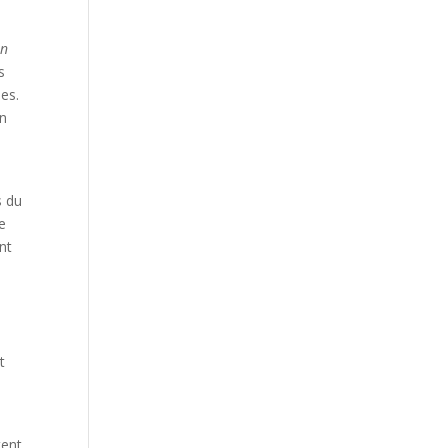
an
s
es.
en
s du
e
nt
t
tent