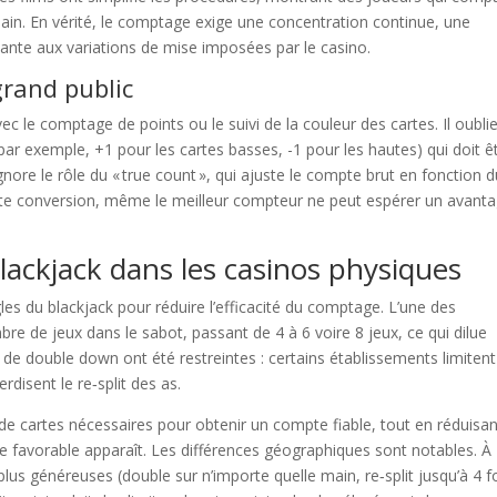
main. En vérité, le comptage exige une concentration continue, une
tante aux variations de mise imposées par le casino.
grand public
 le comptage de points ou le suivi de la couleur des cartes. Il oubli
r exemple, +1 pour les cartes basses, -1 pour les hautes) qui doit ê
ignore le rôle du « true count », qui ajuste le compte brut en fonction 
tte conversion, même le meilleur compteur ne peut espérer un avant
blackjack dans les casinos physiques
es du blackjack pour réduire l’efficacité du comptage. L’une des
e de jeux dans le sabot, passant de 4 à 6 voire 8 jeux, ce qui dilue
t de double down ont été restreintes : certains établissements limitent
disent le re‑split des as.
 cartes nécessaires pour obtenir un compte fiable, tout en réduisan
 favorable apparaît. Les différences géographiques sont notables. À
plus généreuses (double sur n’importe quelle main, re‑split jusqu’à 4 f