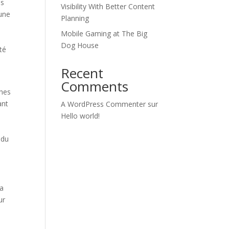
es
Visibility With Better Content
 une
Planning
Mobile Gaming at The Big
Dog House
té
Recent
Comments
thes
ant
A WordPress Commenter
sur
Hello world!
 du
 a
ur
a