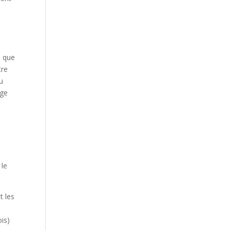
e que
tre
du
age
 le
t les
ois)