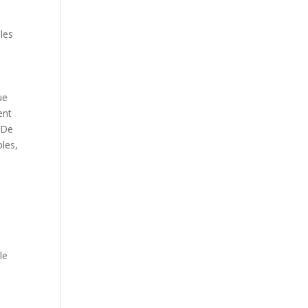
 les
ue
ent
. De
ples,
le