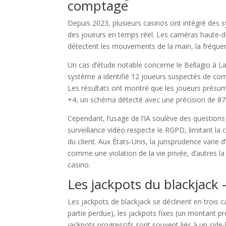
comptage
Depuis 2023, plusieurs casinos ont intégré des s
des joueurs en temps réel. Les caméras haute‑dé
détectent les mouvements de la main, la fréquenc
Un cas d’étude notable concerne le Bellagio à L
système a identifié 12 joueurs suspectés de com
Les résultats ont montré que les joueurs présu
+4, un schéma détecté avec une précision de 87
Cependant, l’usage de l’IA soulève des questions 
surveillance vidéo respecte le RGPD, limitant la
du client. Aux États‑Unis, la jurisprudence varie d’
comme une violation de la vie privée, d’autres l
casino.
Les jackpots du blackjack 
Les jackpots de blackjack se déclinent en trois c
partie perdue), les jackpots fixes (un montant pré
jackpots progressifs sont souvent liés à un side‑