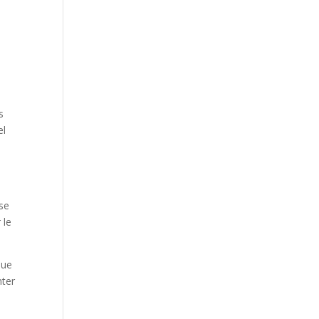
s
el
ise
 le
que
nter