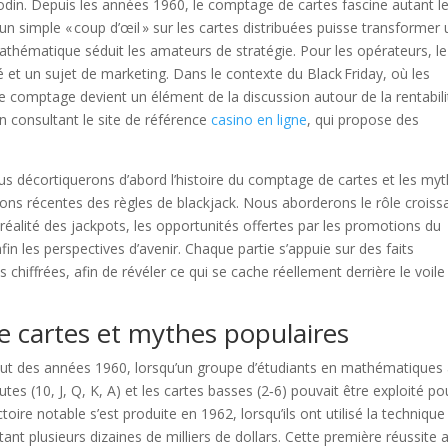
anodin. Depuis les années 1960, le comptage de cartes fascine autant l
’un simple « coup d’œil » sur les cartes distribuées puisse transformer
thématique séduit les amateurs de stratégie. Pour les opérateurs, le
é et un sujet de marketing. Dans le contexte du Black Friday, où les
, le comptage devient un élément de la discussion autour de la rentabili
n consultant le site de référence
casino en ligne
, qui propose des
ous décortiquerons d’abord l’histoire du comptage de cartes et les my
tions récentes des règles de blackjack. Nous aborderons le rôle croiss
, la réalité des jackpots, les opportunités offertes par les promotions du
enfin les perspectives d’avenir. Chaque partie s’appuie sur des faits
hiffrées, afin de révéler ce qui se cache réellement derrière le voile
 cartes et mythes populaires
t des années 1960, lorsqu’un groupe d’étudiants en mathématiques
tes (10, J, Q, K, A) et les cartes basses (2‑6) pouvait être exploité po
oire notable s’est produite en 1962, lorsqu’ils ont utilisé la technique
ltant plusieurs dizaines de milliers de dollars. Cette première réussite 