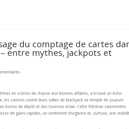
 visage du comptage de cartes da
– entre mythes, jackpots et
mmentaires
vitrines en scènes de chasse aux bonnes affaires, a trouvé un écho
, les casinos voient leurs salles de blackjack se remplir de joueurs
es bonus de dépôt et des tournois éclair. Cette frénésie saisonnière
sse de gains rapides, un sentiment d’urgence et, surtout, une visibili