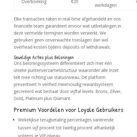
Overboeking
€20
werkdagen
Elke transacties raken in real-time afgehandeld en ons
financiële team garandeert ervoor wat uitbetalingen in
deze vermelde termijnen worden verwerkt. We
gebruiken geen onverwachte toeslagen dan wel
overhead kosten tijdens deposits of withdrawals.
Geweldige Acties plus Beloningen
Ons beloningssysteem differentieert zich met één
unieke puntenverzamelstructuur waaronder alle inzet
telt mee richting uw statusniveau. Dit platform
presenteert ‘n verified meervoudig rewardsysteem
gecreëerd wat bestaat door vijftal levels: Brons, Zilver,
Gold, Platinum plus Diamant.
Premium Voordelen voor Loyale Gebruikers
Wekelijkse terugbetaling percentages variërende
tussen vijf procent tot twintig procent afhankelijk
volgens je VIP-niveau