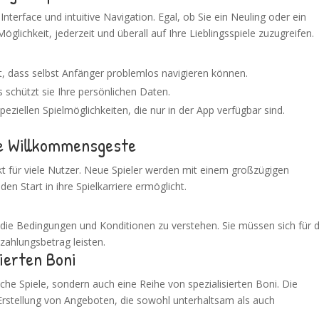
Interface und intuitive Navigation. Egal, ob Sie ein Neuling oder ein
Möglichkeit, jederzeit und überall auf Ihre Lieblingsspiele zuzugreifen.
t, dass selbst Anfänger problemlos navigieren können.
 schützt sie Ihre persönlichen Daten.
eziellen Spielmöglichkeiten, die nur in der App verfügbar sind.
ne Willkommensgeste
 für viele Nutzer. Neue Spieler werden mit einem großzügigen
n Start in ihre Spielkarriere ermöglicht.
g, die Bedingungen und Konditionen zu verstehen. Sie müssen sich für 
ahlungsbetrag leisten.
ierten Boni
che Spiele, sondern auch eine Reihe von spezialisierten Boni. Die
er Erstellung von Angeboten, die sowohl unterhaltsam als auch