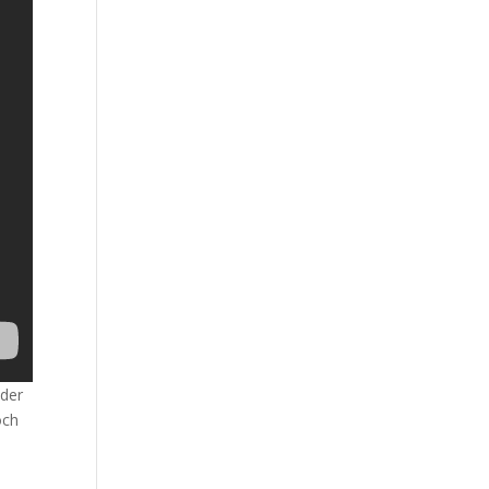
 der
och