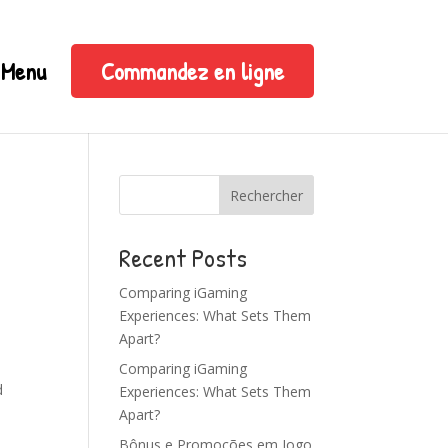
Menu
Commandez en ligne
Rechercher
Recent Posts
Comparing iGaming
Experiences: What Sets Them
Apart?
Comparing iGaming
d
Experiences: What Sets Them
Apart?
Bônus e Promoções em Jogo