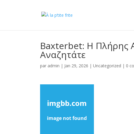
Baxterbet: Η Πλήρης
Αναζητάτε
par
admin
|
Jan 29, 2026
|
Uncategorized
|
0 c