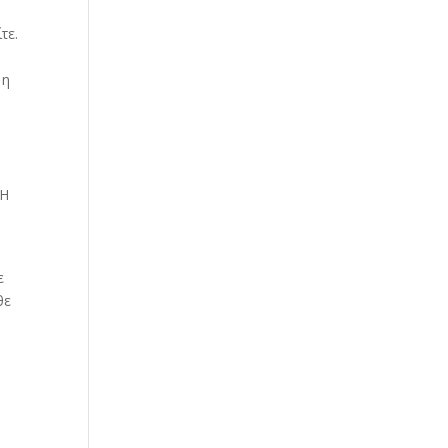
τε.
 η
 Η
ε
θε