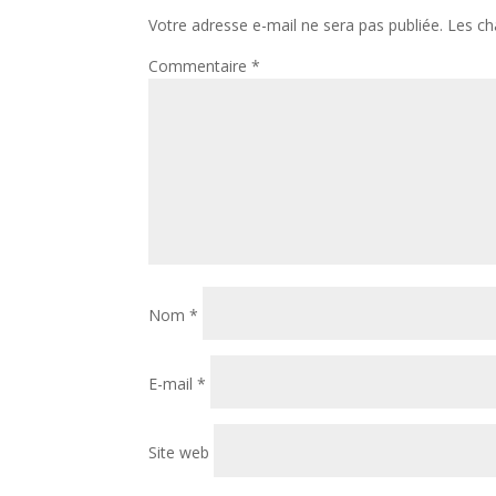
Votre adresse e-mail ne sera pas publiée.
Les ch
Commentaire
*
Nom
*
E-mail
*
Site web