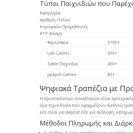
Τύποι Παιχνιδιών που Παρέχ
Κατηγορία
Αριθμός Τίτλων
Κορυφαίοι Προμηθευτές
RTP Φάσμα
Φρουτάκια
2100+
Live Casino
350+
Table Παιχνίδια
450+
Jackpot Games
85+
Ψηφιακά Τραπέζια με Προ
Η προστασία των συναλλαγών είναι προτεραιότ
ίδια τεχνολογία που εφαρμόζουν διεθνείς τράπ
είτε είναι για deposit είτε για ανάληψη, κατα
Μέθοδοι Πληρωμής και Διάρκ
E- Wallets: Άμεσες καταθέσεις και αναλήψεις 