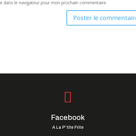
te dans le navigateur pour mon prochain commentaire.

Facebook
A La P’tite Frite