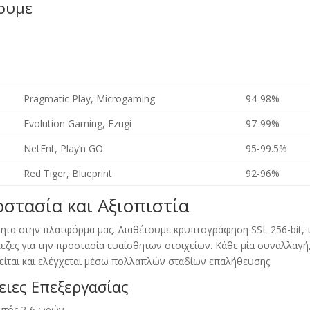
ουμε
Pragmatic Play, Microgaming
94-98%
Evolution Gaming, Ezugi
97-99%
NetEnt, Play’n GO
95-99.5%
Red Tiger, Blueprint
92-96%
στασία και Αξιοπιστία
ητα στην πλατφόρμα μας. Διαθέτουμε κρυπτογράφηση SSL 256-bit, 
εζες για την προστασία ευαίσθητων στοιχείων. Κάθε μία συναλλαγή
χωρείται και ελέγχεται μέσω πολλαπλών σταδίων επαλήθευσης.
ειες Επεξεργασίας
εντός 2-6 ωρών