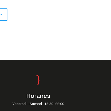
}
Horaires
Vendredi – Samedi : 18:30-22:00