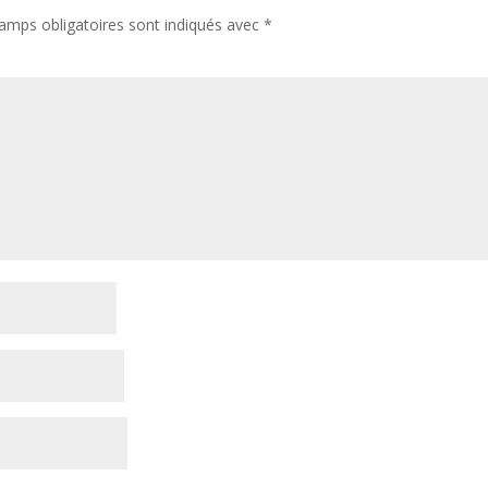
amps obligatoires sont indiqués avec
*