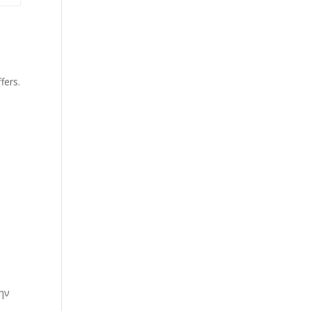
fers.
ην