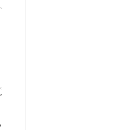
st.
ve
ne
e