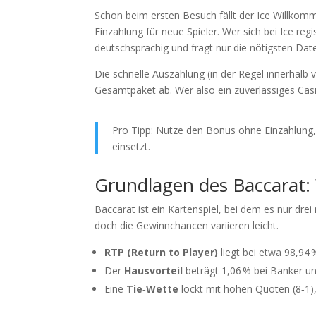
Schon beim ersten Besuch fällt der Ice Willkom
Einzahlung für neue Spieler. Wer sich bei Ice reg
deutschsprachig und fragt nur die nötigsten Dat
Die schnelle Auszahlung (in der Regel innerhalb 
Gesamtpaket ab. Wer also ein zuverlässiges Casin
Pro Tipp: Nutze den Bonus ohne Einzahlung
einsetzt.
Grundlagen des Baccarat:
Baccarat ist ein Kartenspiel, bei dem es nur drei
doch die Gewinnchancen variieren leicht.
RTP (Return to Player)
liegt bei etwa 98,94
Der
Hausvorteil
beträgt 1,06 % bei Banker un
Eine
Tie‑Wette
lockt mit hohen Quoten (8‑1),