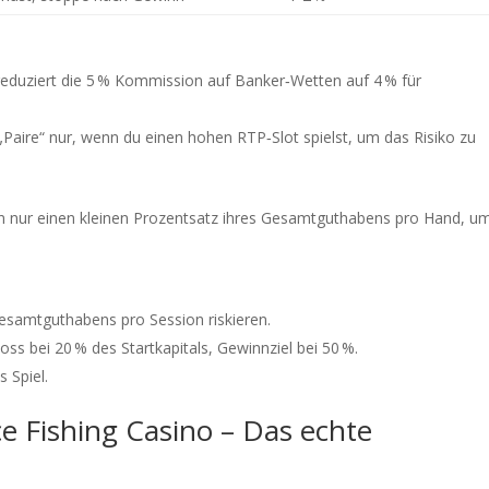
reduziert die 5 % Kommission auf Banker‑Wetten auf 4 % für
aire“ nur, wenn du einen hohen RTP‑Slot spielst, um das Risiko zu
n nur einen kleinen Prozentsatz ihres Gesamtguthabens pro Hand, u
esamtguthabens pro Session riskieren.
ss bei 20 % des Startkapitals, Gewinnziel bei 50 %.
s Spiel.
ce Fishing Casino – Das echte