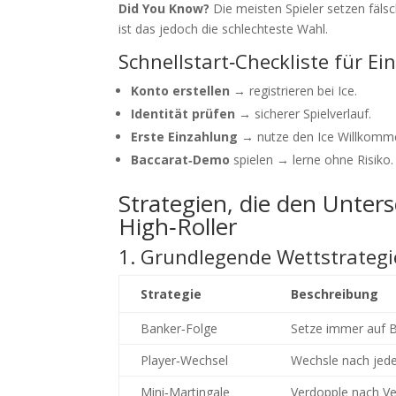
Did You Know?
Die meisten Spieler setzen fälsch
ist das jedoch die schlechteste Wahl.
Schnellstart‑Checkliste für Ei
Konto erstellen
→ registrieren bei Ice.
Identität prüfen
→ sicherer Spielverlauf.
Erste Einzahlung
→ nutze den Ice Willkomm
Baccarat‑Demo
spielen → lerne ohne Risiko.
Strategien, die den Unte
High‑Roller
1. Grundlegende Wettstrategi
Strategie
Beschreibung
Banker‑Folge
Setze immer auf B
Player‑Wechsel
Wechsle nach jede
Mini‑Martingale
Verdopple nach Ve