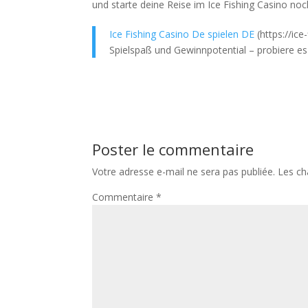
und starte deine Reise im Ice Fishing Casino noc
Ice Fishing Casino De spielen DE
(https://ice
Spielspaß und Gewinnpotential – probiere es
Poster le commentaire
Votre adresse e-mail ne sera pas publiée.
Les ch
Commentaire
*