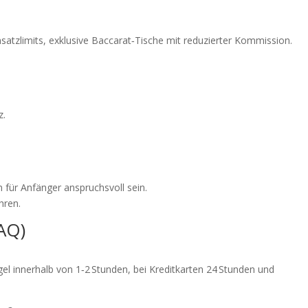
satzlimits, exklusive Baccarat‑Tische mit reduzierter Kommission.
z.
für Anfänger anspruchsvoll sein.
hren.
FAQ)
egel innerhalb von 1‑2 Stunden, bei Kreditkarten 24 Stunden und