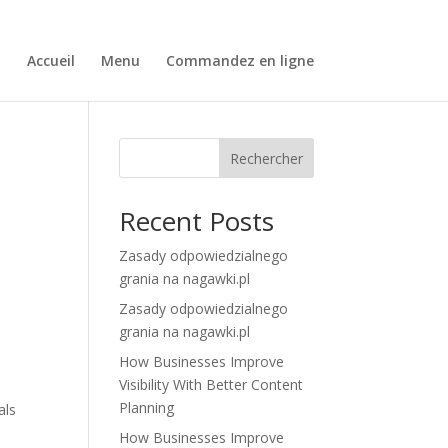
Accueil
Menu
Commandez en ligne
Rechercher
Recent Posts
Zasady odpowiedzialnego
grania na nagawki.pl
Zasady odpowiedzialnego
grania na nagawki.pl
How Businesses Improve
Visibility With Better Content
Planning
als
How Businesses Improve