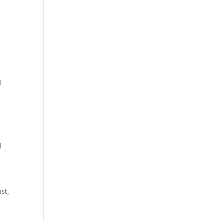
l
l
nst,