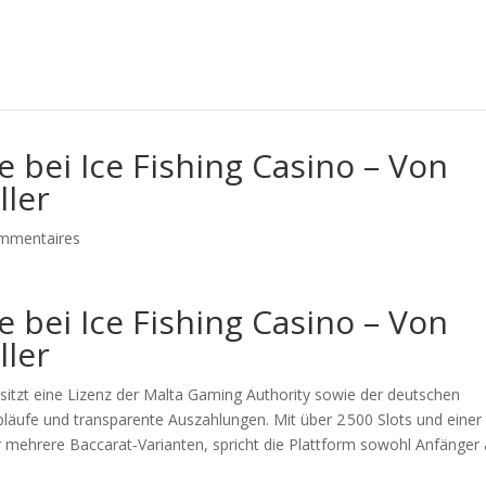
e bei Ice Fishing Casino – Von
ller
mmentaires
e bei Ice Fishing Casino – Von
ller
sitzt eine Lizenz der Malta Gaming Authority sowie der deutschen
abläufe und transparente Auszahlungen. Mit über 2 500 Slots und einer
r mehrere Baccarat‑Varianten, spricht die Plattform sowohl Anfänger 