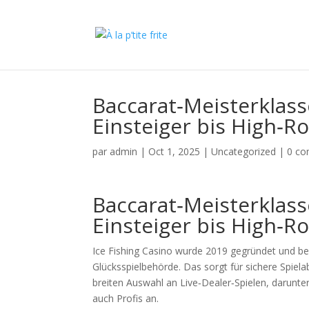
Baccarat‑Meisterklass
Einsteiger bis High‑Ro
par
admin
|
Oct 1, 2025
|
Uncategorized
|
0 co
Baccarat‑Meisterklass
Einsteiger bis High‑Ro
Ice Fishing Casino wurde 2019 gegründet und be
Glücksspielbehörde. Das sorgt für sichere Spiel
breiten Auswahl an Live‑Dealer‑Spielen, darunte
auch Profis an.