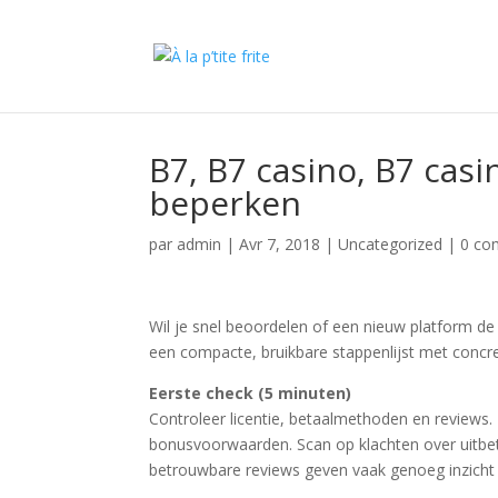
B7, B7 casino, B7 casi
beperken
par
admin
|
Avr 7, 2018
|
Uncategorized
|
0 co
Wil je snel beoordelen of een nieuw platform de m
een compacte, bruikbare stappenlijst met concret
Eerste check (5 minuten)
Controleer licentie, betaalmethoden en reviews. 
bonusvoorwaarden. Scan op klachten over uitbe
betrouwbare reviews geven vaak genoeg inzicht