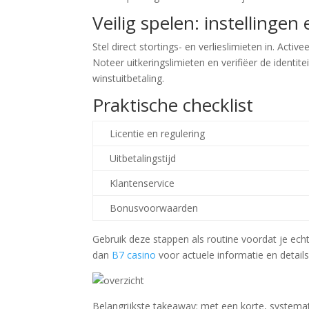
Veilig spelen: instellingen
Stel direct stortings- en verlieslimieten in. Act
Noteer uitkeringslimieten en verifiëer de identite
winstuitbetaling.
Praktische checklist
Licentie en regulering
Uitbetalingstijd
Klantenservice
Bonusvoorwaarden
Gebruik deze stappen als routine voordat je echt 
dan
B7 casino
voor actuele informatie en details
Belangrijkste takeaway: met een korte, systemat