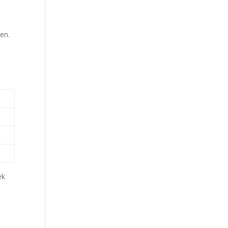
den.
ek