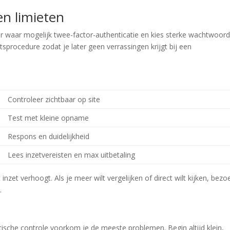
 en limieten
iveer waar mogelijk twee-factor-authenticatie en kies sterke wachtwoor
itsprocedure zodat je later geen verrassingen krijgt bij een
Controleer zichtbaar op site
Test met kleine opname
Respons en duidelijkheid
Lees inzetvereisten en max uitbetaling
inzet verhoogt. Als je meer wilt vergelijken of direct wilt kijken, bezo
.
ische controle voorkom je de meeste problemen. Begin altijd klein,