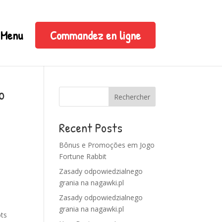
Menu
Commandez en ligne
o
Rechercher
Recent Posts
Bônus e Promoções em Jogo
Fortune Rabbit
Zasady odpowiedzialnego
grania na nagawki.pl
Zasady odpowiedzialnego
grania na nagawki.pl
ots