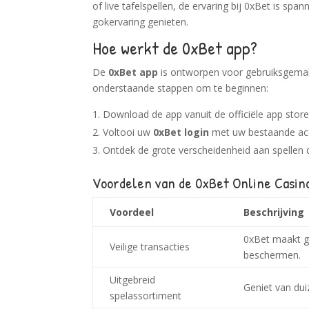
of live tafelspellen, de ervaring bij 0xBet is s
gokervaring genieten.
Hoe werkt de 0xBet app?
De
0xBet app
is ontworpen voor gebruiksgemak 
onderstaande stappen om te beginnen:
Download de app vanuit de officiële app store
Voltooi uw
0xBet login
met uw bestaande ac
Ontdek de grote verscheidenheid aan spellen d
Voordelen van de 0xBet Online Casin
Voordeel
Beschrijving
0xBet maakt g
Veilige transacties
beschermen.
Uitgebreid
Geniet van dui
spelassortiment