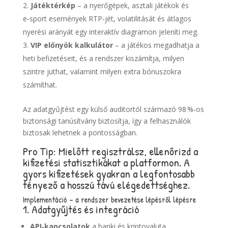
Játéktérkép
– a nyerőgépek, asztali játékok és
e‑sport események RTP‑jét, volatilitását és átlagos
nyerési arányát egy interaktív diagramon jeleníti meg.
VIP előnyök kalkulátor
– a játékos megadhatja a
heti befizetéseit, és a rendszer kiszámítja, milyen
szintre juthat, valamint milyen extra bónuszokra
számíthat.
Az adatgyűjtést egy külső auditortól származó 98 %‑os
biztonsági tanúsítvány biztosítja, így a felhasználók
biztosak lehetnek a pontosságban.
Pro Tip: Mielőtt regisztrálsz, ellenőrizd a
kifizetési statisztikákat a platformon. A
gyors kifizetések gyakran a legfontosabb
tényező a hosszú távú elégedettséghez.
Implementáció – a rendszer bevezetése lépésről lépésre
1. Adatgyűjtés és integráció
API‑kapcsolatok
a banki és kriptovaluta