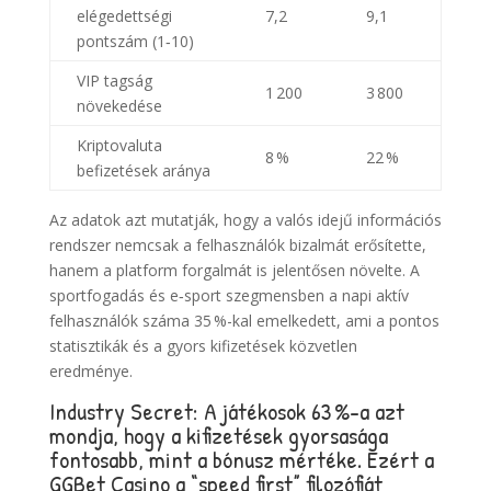
elégedettségi
7,2
9,1
pontszám (1‑10)
VIP tagság
1 200
3 800
növekedése
Kriptovaluta
8 %
22 %
befizetések aránya
Az adatok azt mutatják, hogy a valós idejű információs
rendszer nemcsak a felhasználók bizalmát erősítette,
hanem a platform forgalmát is jelentősen növelte. A
sportfogadás és e‑sport szegmensben a napi aktív
felhasználók száma 35 %-kal emelkedett, ami a pontos
statisztikák és a gyors kifizetések közvetlen
eredménye.
Industry Secret: A játékosok 63 %-a azt
mondja, hogy a kifizetések gyorsasága
fontosabb, mint a bónusz mértéke. Ezért a
GGBet Casino a “speed first” filozófiát