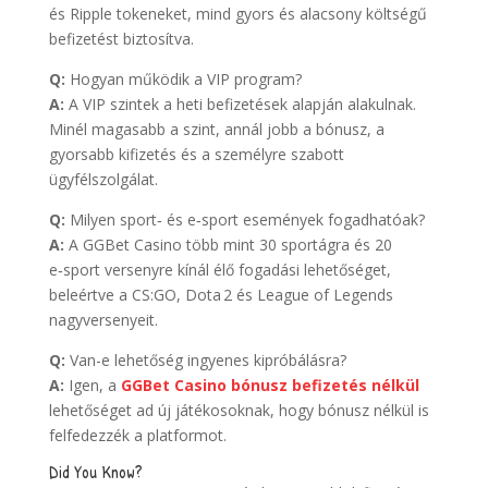
és Ripple tokeneket, mind gyors és alacsony költségű
befizetést biztosítva.
Q:
Hogyan működik a VIP program?
A:
A VIP szintek a heti befizetések alapján alakulnak.
Minél magasabb a szint, annál jobb a bónusz, a
gyorsabb kifizetés és a személyre szabott
ügyfélszolgálat.
Q:
Milyen sport‑ és e‑sport események fogadhatóak?
A:
A GGBet Casino több mint 30 sportágra és 20
e‑sport versenyre kínál élő fogadási lehetőséget,
beleértve a CS:GO, Dota 2 és League of Legends
nagyversenyeit.
Q:
Van-e lehetőség ingyenes kipróbálásra?
A:
Igen, a
GGBet Casino bónusz befizetés nélkül
lehetőséget ad új játékosoknak, hogy bónusz nélkül is
felfedezzék a platformot.
Did You Know?