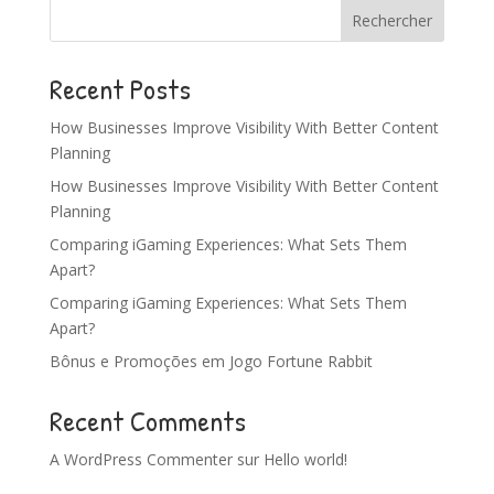
Rechercher
Recent Posts
How Businesses Improve Visibility With Better Content
Planning
How Businesses Improve Visibility With Better Content
Planning
Comparing iGaming Experiences: What Sets Them
Apart?
Comparing iGaming Experiences: What Sets Them
Apart?
Bônus e Promoções em Jogo Fortune Rabbit
Recent Comments
A WordPress Commenter
sur
Hello world!