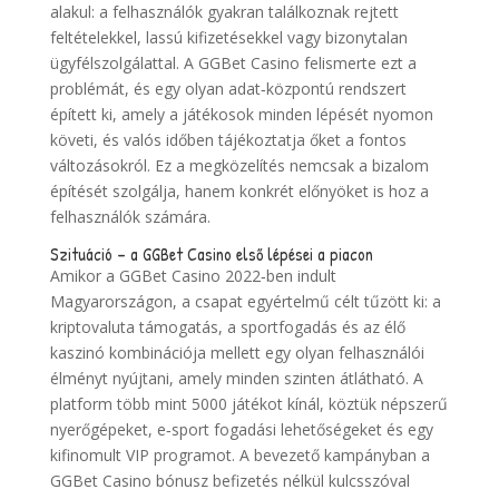
alakul: a felhasználók gyakran találkoznak rejtett
feltételekkel, lassú kifizetésekkel vagy bizonytalan
ügyfélszolgálattal. A GGBet Casino felismerte ezt a
problémát, és egy olyan adat‑központú rendszert
épített ki, amely a játékosok minden lépését nyomon
követi, és valós időben tájékoztatja őket a fontos
változásokról. Ez a megközelítés nemcsak a bizalom
építését szolgálja, hanem konkrét előnyöket is hoz a
felhasználók számára.
Szituáció – a GGBet Casino első lépései a piacon
Amikor a GGBet Casino 2022‑ben indult
Magyarországon, a csapat egyértelmű célt tűzött ki: a
kriptovaluta támogatás, a sportfogadás és az élő
kaszinó kombinációja mellett egy olyan felhasználói
élményt nyújtani, amely minden szinten átlátható. A
platform több mint 5000 játékot kínál, köztük népszerű
nyerőgépeket, e‑sport fogadási lehetőségeket és egy
kifinomult VIP programot. A bevezető kampányban a
GGBet Casino bónusz befizetés nélkül kulcsszóval