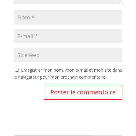
Enregistrer mon nom, mon e-mail et mon site dans
le navigateur pour mon prochain commentaire.