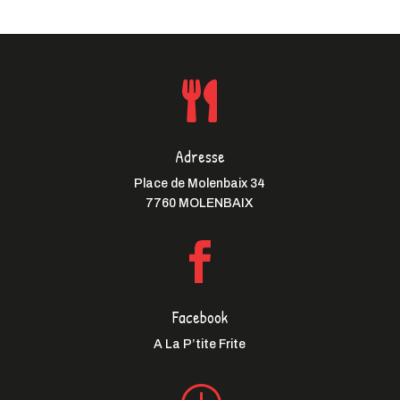

Adresse
Place de Molenbaix 34
7760 MOLENBAIX

Facebook
A La P’tite Frite