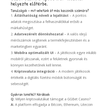
helyezte előtérbe.
Tanulságok – mit vehetünk át más kaszinók számára?
Átláthatóság növeli a lojalitást
– A pontos
adatok megosztása a felhasználókkal erősíti a
márkahűséget.
Adatvezérelt döntéshozatal
– A valós idejű
mérőszámok segítenek a termékfejlesztésben és a
marketingben egyaránt.
Mobilra optimalizált UI
– A játékosok egyre inkább
mobilról játszanak, ezért a felületnek gyorsnak és
könnyen kezelhetőnek kell lennie.
Kriptovaluta integráció
– A modern játékosok
értékelik a digitális fizetési módok biztonságát és
sebességét.
Gyakran Ismételt Kérdések
Q:
Milyen kriptovalutákat támogat a GGBet Casino?
A:
A platform elfogadja a Bitcoin, Ethereum, Litecoin