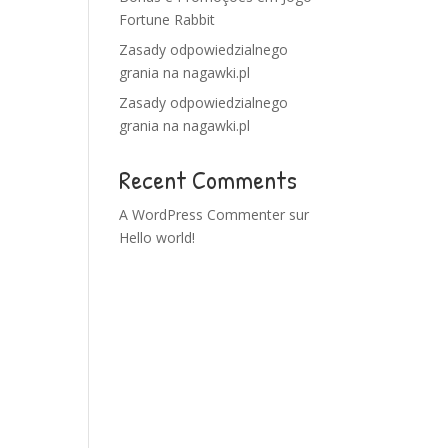
Fortune Rabbit
Zasady odpowiedzialnego
grania na nagawki.pl
Zasady odpowiedzialnego
grania na nagawki.pl
Recent Comments
A WordPress Commenter
sur
Hello world!