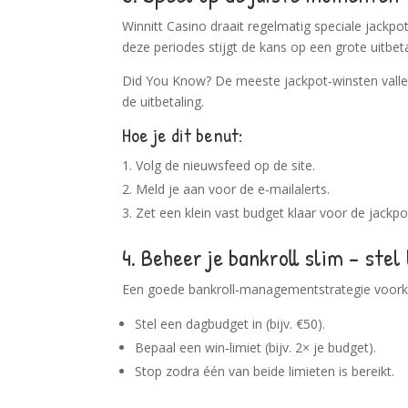
Winnitt Casino draait regelmatig speciale jackpo
deze periodes stijgt de kans op een grote uitbeta
Did You Know? De meeste jackpot‑winsten valle
de uitbetaling.
Hoe je dit benut:
Volg de nieuwsfeed op de site.
Meld je aan voor de e‑mailalerts.
Zet een klein vast budget klaar voor de jackp
4. Beheer je bankroll slim – stel
Een goede bankroll‑managementstrategie voorkomt
Stel een dagbudget in (bijv. €50).
Bepaal een win‑limiet (bijv. 2× je budget).
Stop zodra één van beide limieten is bereikt.