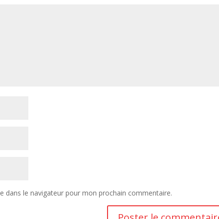
te dans le navigateur pour mon prochain commentaire.