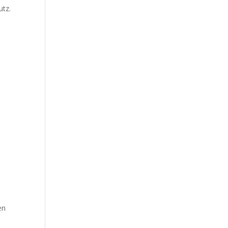
utz.
en