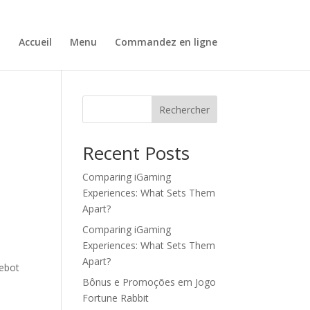
Accueil
Menu
Commandez en ligne
Rechercher
Recent Posts
Comparing iGaming
Experiences: What Sets Them
Apart?
Comparing iGaming
Experiences: What Sets Them
Apart?
gebot
Bônus e Promoções em Jogo
Fortune Rabbit