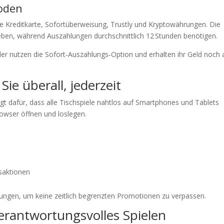
hoden
e Kreditkarte, Sofortüberweisung, Trustly und Kryptowährungen. Die
ben, während Auszahlungen durchschnittlich 12 Stunden benötigen.
er nutzen die Sofort‑Auszahlungs‑Option und erhalten ihr Geld noch
ie überall, jederzeit
t dafür, dass alle Tischspiele nahtlos auf Smartphones und Tablets
rowser öffnen und loslegen.
saktionen
igungen, um keine zeitlich begrenzten Promotionen zu verpassen.
verantwortungsvolles Spielen