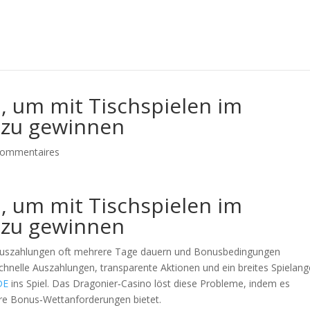
, um mit Tischspielen im
 zu gewinnen
commentaires
, um mit Tischspielen im
 zu gewinnen
eil Auszahlungen oft mehrere Tage dauern und Bonusbedingungen
schnelle Auszahlungen, transparente Aktionen und ein breites Spielan
DE
ins Spiel. Das Dragonier‑Casino löst diese Probleme, indem es
are Bonus‑Wettanforderungen bietet.