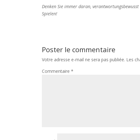
Denken Sie immer daran, verantwortungsbewusst zu
Spielen!
Poster le commentaire
Votre adresse e-mail ne sera pas publiée.
Les ch
Commentaire
*