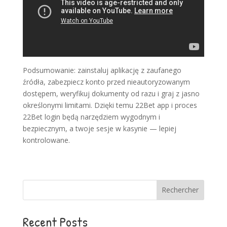
Podsumowanie: zainstaluj aplikację z zaufanego
źródła, zabezpiecz konto przed nieautoryzowanym
dostępem, weryfikuj dokumenty od razu i graj z jasno
określonymi limitami. Dzięki temu 22Bet app i proces
22Bet login będą narzędziem wygodnym i
bezpiecznym, a twoje sesje w kasynie — lepiej
kontrolowane.
Rechercher
Recent Posts