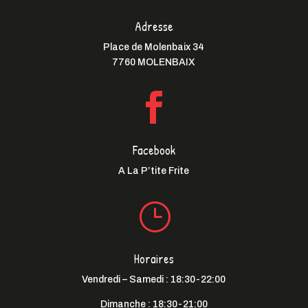
Adresse
Place de Molenbaix 34
7760 MOLENBAIX

Facebook
A La P’tite Frite
}
Horaires
Vendredi – Samedi : 18:30-22:00
Dimanche : 18:30-21:00