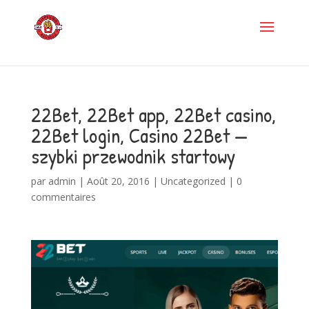
22Bet, 22Bet app, 22Bet casino,
22Bet login, Casino 22Bet —
szybki przewodnik startowy
par
admin
|
Août 20, 2016
|
Uncategorized
|
0
commentaires