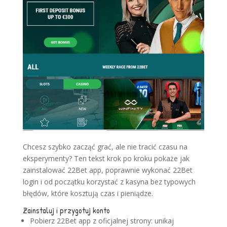
Chcesz szybko zacząć grać, ale nie tracić czasu na
eksperymenty? Ten tekst krok po kroku pokaże jak
zainstalować 22Bet app, poprawnie wykonać 22Bet
login i od początku korzystać z kasyna bez typowych
błędów, które kosztują czas i pieniądze.
Zainstaluj i przygotuj konto
Pobierz 22Bet app z oficjalnej strony: unikaj