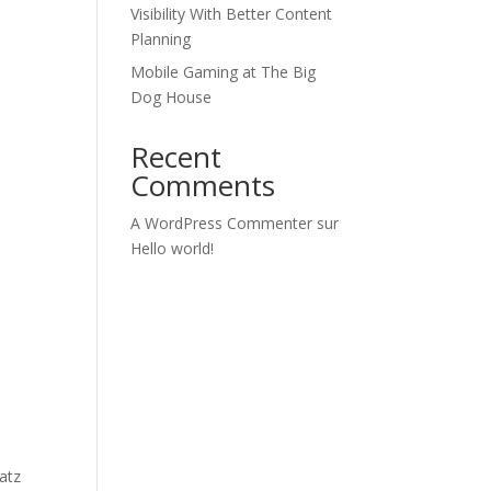
Visibility With Better Content
Planning
Mobile Gaming at The Big
Dog House
Recent
Comments
A WordPress Commenter
sur
Hello world!
atz