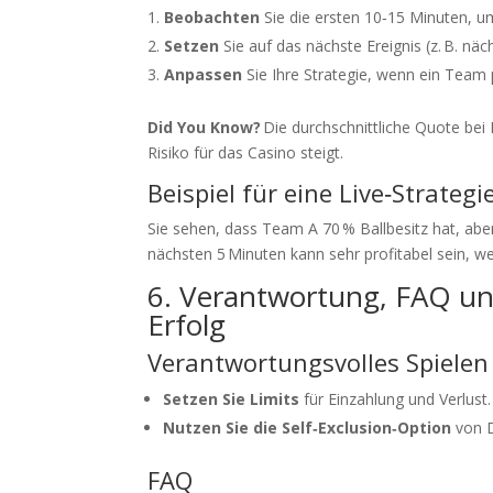
Beobachten
Sie die ersten 10‑15 Minuten, u
Setzen
Sie auf das nächste Ereignis (z. B. näch
Anpassen
Sie Ihre Strategie, wenn ein Team p
Did You Know?
Die durchschnittliche Quote bei
Risiko für das Casino steigt.
Beispiel für eine Live‑Strategi
Sie sehen, dass Team A 70 % Ballbesitz hat, abe
nächsten 5 Minuten kann sehr profitabel sein, wei
6. Verantwortung, FAQ un
Erfolg
Verantwortungsvolles Spielen
Setzen Sie Limits
für Einzahlung und Verlust.
Nutzen Sie die Self‑Exclusion‑Option
von D
FAQ