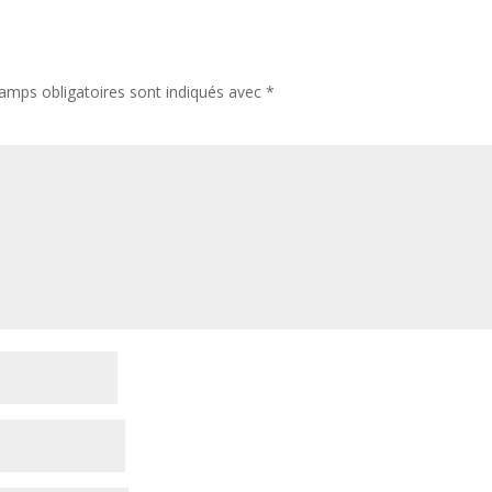
amps obligatoires sont indiqués avec
*