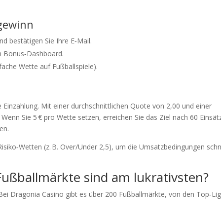
sgewinn
d bestätigen Sie Ihre E‑Mail.
m Bonus‑Dashboard.
fache Wette auf Fußballspiele).
ne Einzahlung. Mit einer durchschnittlichen Quote von 2,00 und einer
Wenn Sie 5 € pro Wette setzen, erreichen Sie das Ziel nach 60 Einsät
en.
Risiko‑Wetten (z. B. Over/Under 2,5), um die Umsatzbedingungen schn
Fußballmärkte sind am lukrativsten?
 Bei Dragonia Casino gibt es über 200 Fußballmärkte, von den Top‑Li