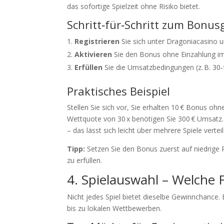
das sofortige Spielzeit ohne Risiko bietet.
Schritt‑für‑Schritt zum Bonu
Registrieren
Sie sich unter Dragoniacasino un
Aktivieren
Sie den Bonus ohne Einzahlung i
Erfüllen
Sie die Umsatzbedingungen (z. B. 30‑
Praktisches Beispiel
Stellen Sie sich vor, Sie erhalten 10 € Bonus oh
Wettquote von 30 x benötigen Sie 300 € Umsatz. 
– das lässt sich leicht über mehrere Spiele verteil
Tipp:
Setzen Sie den Bonus zuerst auf niedrige 
zu erfüllen.
4. Spielauswahl – Welche 
Nicht jedes Spiel bietet dieselbe Gewinnchance.
bis zu lokalen Wettbewerben.