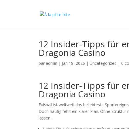
12 Insider‑Tipps für 
Dragonia Casino
par
admin
|
Jan 18, 2026
|
Uncategorized
|
0 c
12 Insider‑Tipps für 
Dragonia Casino
Fußball ist weltweit das beliebteste Sportereign
Doch häufig fehlt ein klarer Plan. Ohne Struktur r
lassen.
Haben Sie sich schon einmal gefragt, warum 