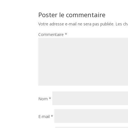
Poster le commentaire
Votre adresse e-mail ne sera pas publiée.
Les ch
Commentaire
*
Nom
*
E-mail
*