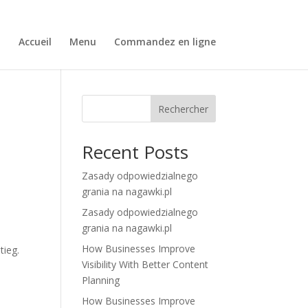
Accueil
Menu
Commandez en ligne
Rechercher
Recent Posts
Zasady odpowiedzialnego
grania na nagawki.pl
Zasady odpowiedzialnego
grania na nagawki.pl
How Businesses Improve
tieg.
Visibility With Better Content
Planning
How Businesses Improve