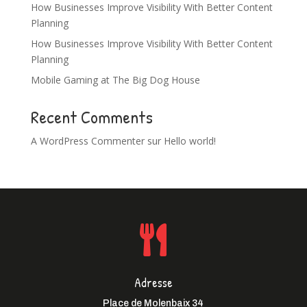
How Businesses Improve Visibility With Better Content
Planning
How Businesses Improve Visibility With Better Content
Planning
Mobile Gaming at The Big Dog House
Recent Comments
A WordPress Commenter
sur
Hello world!

Adresse
Place de Molenbaix 34