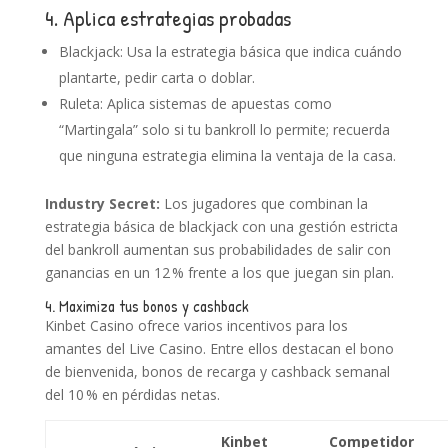
4. Aplica estrategias probadas
Blackjack: Usa la estrategia básica que indica cuándo
plantarte, pedir carta o doblar.
Ruleta: Aplica sistemas de apuestas como
“Martingala” solo si tu bankroll lo permite; recuerda
que ninguna estrategia elimina la ventaja de la casa.
Industry Secret:
Los jugadores que combinan la
estrategia básica de blackjack con una gestión estricta
del bankroll aumentan sus probabilidades de salir con
ganancias en un 12 % frente a los que juegan sin plan.
4. Maximiza tus bonos y cashback
Kinbet Casino ofrece varios incentivos para los
amantes del Live Casino. Entre ellos destacan el bono
de bienvenida, bonos de recarga y cashback semanal
del 10 % en pérdidas netas.
Kinbet
Competidor