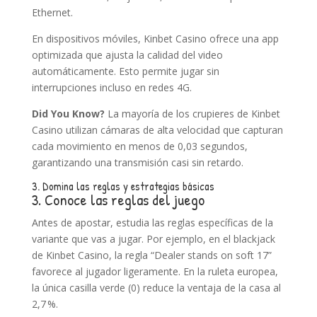
Ethernet.
En dispositivos móviles, Kinbet Casino ofrece una app
optimizada que ajusta la calidad del video
automáticamente. Esto permite jugar sin
interrupciones incluso en redes 4G.
Did You Know?
La mayoría de los crupieres de Kinbet
Casino utilizan cámaras de alta velocidad que capturan
cada movimiento en menos de 0,03 segundos,
garantizando una transmisión casi sin retardo.
3. Domina las reglas y estrategias básicas
3. Conoce las reglas del juego
Antes de apostar, estudia las reglas específicas de la
variante que vas a jugar. Por ejemplo, en el blackjack
de Kinbet Casino, la regla “Dealer stands on soft 17”
favorece al jugador ligeramente. En la ruleta europea,
la única casilla verde (0) reduce la ventaja de la casa al
2,7 %.