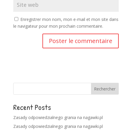
Enregistrer mon nom, mon e-mail et mon site dans
le navigateur pour mon prochain commentaire.
Rechercher
Recent Posts
Zasady odpowiedzialnego grania na nagawki.pl
Zasady odpowiedzialnego grania na nagawki.pl