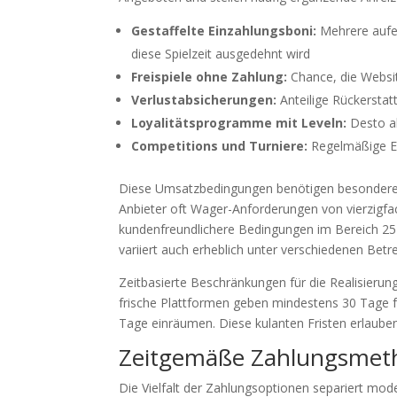
Gestaffelte Einzahlungsboni:
Mehrere aufe
diese Spielzeit ausgedehnt wird
Freispiele ohne Zahlung:
Chance, die Websit
Verlustabsicherungen:
Anteilige Rückersta
Loyalitätsprogramme mit Leveln:
Desto ak
Competitions und Turniere:
Regelmäßige Ev
Diese Umsatzbedingungen benötigen besondere 
Anbieter oft Wager-Anforderungen von vierzigfa
kundenfreundlichere Bedingungen im Bereich 2
variiert auch erheblich unter verschiedenen Betre
Zeitbasierte Beschränkungen für die Realisierung
frische Plattformen geben mindestens 30 Tage 
Tage einräumen. Diese kulanten Fristen erlauben 
Zeitgemäße Zahlungsmeth
Die Vielfalt der Zahlungsoptionen separiert mod