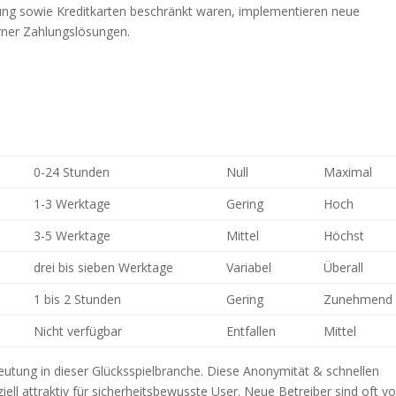
sung sowie Kreditkarten beschränkt waren, implementieren neue
rner Zahlungslösungen.
0-24 Stunden
Null
Maximal
1-3 Werktage
Gering
Hoch
3-5 Werktage
Mittel
Höchst
drei bis sieben Werktage
Variabel
Überall
1 bis 2 Stunden
Gering
Zunehmend
Nicht verfügbar
Entfallen
Mittel
ung in dieser Glücksspielbranche. Diese Anonymität & schnellen
ll attraktiv für sicherheitsbewusste User. Neue Betreiber sind oft v