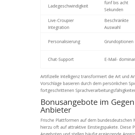
fünf bis acht
Ladegeschwindigkeit
Sekunden
Live-Croupier
Beschränkte
Integration
Auswahl
Personalisierung
Grundoptionen
Chat-Support
E-Mail- domina
Artifizielle Intelligenz transformiert die Art un
Vorschläge basieren durch dem persönlichen Spie
fortgeschrittenen Sprachverarbeitungsfähigkeit
Bonusangebote im Gegenüb
Anbieter
Frische Plattformen auf dem bundesdeutschen M
hierzu oft auf attraktive Einstiegspakete. Diese
Angeboten und stellen häufig ergänzende Anreiz