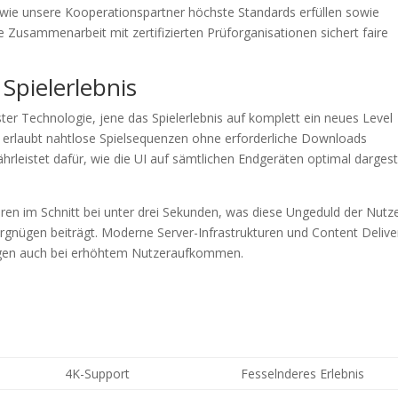
wie unsere Kooperationspartner höchste Standards erfüllen sowie
Zusammenarbeit mit zertifizierten Prüforganisationen sichert faire
Spielerlebnis
er Technologie, jene das Spielerlebnis auf komplett ein neues Level
 erlaubt nahtlose Spielsequenzen ohne erforderliche Downloads
rleistet dafür, wie die UI auf sämtlichen Endgeräten optimal dargeste
ren im Schnitt bei unter drei Sekunden, was diese Ungeduld der Nutz
ergnügen beiträgt. Moderne Server-Infrastrukturen und Content Delive
ngen auch bei erhöhtem Nutzeraufkommen.
4K-Support
Fesselnderes Erlebnis