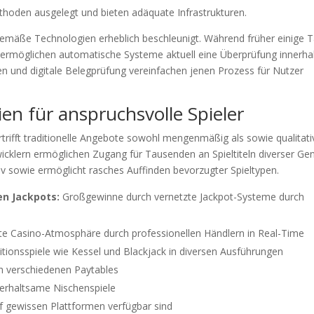
thoden ausgelegt und bieten adäquate Infrastrukturen.
gemäße Technologien erheblich beschleunigt. Während früher einige 
, ermöglichen automatische Systeme aktuell eine Überprüfung innerha
n und digitale Belegprüfung vereinfachen jenen Prozess für Nutzer
en für anspruchsvolle Spieler
trifft traditionelle Angebote sowohl mengenmäßig als sowie qualitati
klern ermöglichen Zugang für Tausenden an Spieltiteln diverser Ge
iv sowie ermöglicht rasches Auffinden bevorzugter Spieltypen.
en Jackpots:
Großgewinne durch vernetzte Jackpot-Systeme durch
e Casino-Atmosphäre durch professionellen Händlern in Real-Time
tionsspiele wie Kessel und Blackjack in diversen Ausführungen
h verschiedenen Paytables
erhaltsame Nischenspiele
f gewissen Plattformen verfügbar sind