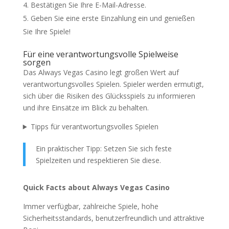
Bestätigen Sie Ihre E-Mail-Adresse.
Geben Sie eine erste Einzahlung ein und genießen
Sie Ihre Spiele!
Für eine verantwortungsvolle Spielweise
sorgen
Das Always Vegas Casino legt großen Wert auf
verantwortungsvolles Spielen. Spieler werden ermutigt,
sich über die Risiken des Glücksspiels zu informieren
und ihre Einsätze im Blick zu behalten.
Tipps für verantwortungsvolles Spielen
Ein praktischer Tipp: Setzen Sie sich feste
Spielzeiten und respektieren Sie diese.
Quick Facts about Always Vegas Casino
Immer verfügbar, zahlreiche Spiele, hohe
Sicherheitsstandards, benutzerfreundlich und attraktive