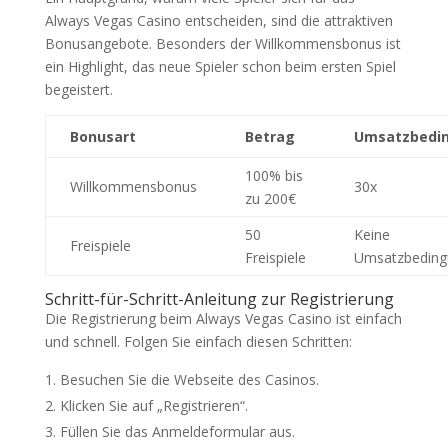
Always Vegas Casino entscheiden, sind die attraktiven
Bonusangebote. Besonders der Willkommensbonus ist
ein Highlight, das neue Spieler schon beim ersten Spiel
begeistert.
Bonusart
Betrag
Umsatzbedi
100% bis
Willkommensbonus
30x
zu 200€
50
Keine
Freispiele
Freispiele
Umsatzbeding
Schritt-für-Schritt-Anleitung zur Registrierung
Die Registrierung beim Always Vegas Casino ist einfach
und schnell. Folgen Sie einfach diesen Schritten:
Besuchen Sie die Webseite des Casinos.
Klicken Sie auf „Registrieren“.
Füllen Sie das Anmeldeformular aus.