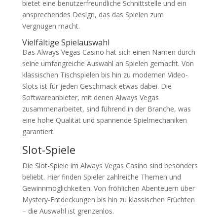
bietet eine benutzerfreundliche Schnittstelle und ein
ansprechendes Design, das das Spielen zum
Vergnügen macht.
Vielfältige Spielauswahl
Das Always Vegas Casino hat sich einen Namen durch
seine umfangreiche Auswahl an Spielen gemacht. Von
klassischen Tischspielen bis hin zu modernen Video-
Slots ist für jeden Geschmack etwas dabei. Die
Softwareanbieter, mit denen Always Vegas
zusammenarbeitet, sind führend in der Branche, was
eine hohe Qualität und spannende Spielmechaniken
garantiert.
Slot-Spiele
Die Slot-Spiele im Always Vegas Casino sind besonders
beliebt. Hier finden Spieler zahlreiche Themen und
Gewinnmöglichkeiten. Von fröhlichen Abenteuern über
Mystery-Entdeckungen bis hin zu klassischen Früchten
– die Auswahl ist grenzenlos.