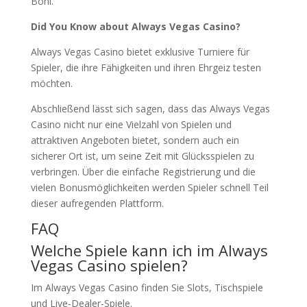
Boni.
Did You Know about Always Vegas Casino?
Always Vegas Casino bietet exklusive Turniere für
Spieler, die ihre Fähigkeiten und ihren Ehrgeiz testen
möchten.
Abschließend lässt sich sagen, dass das Always Vegas
Casino nicht nur eine Vielzahl von Spielen und
attraktiven Angeboten bietet, sondern auch ein
sicherer Ort ist, um seine Zeit mit Glücksspielen zu
verbringen. Über die einfache Registrierung und die
vielen Bonusmöglichkeiten werden Spieler schnell Teil
dieser aufregenden Plattform.
FAQ
Welche Spiele kann ich im Always
Vegas Casino spielen?
Im Always Vegas Casino finden Sie Slots, Tischspiele
und Live-Dealer-Spiele.