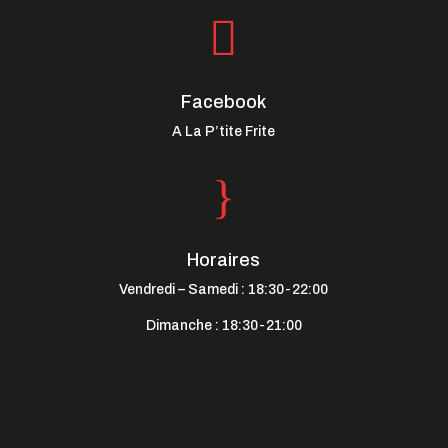

Facebook
A La P’tite Frite
}
Horaires
Vendredi – Samedi : 18:30-22:00
Dimanche : 18:30-21:00