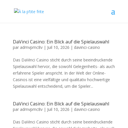
DaVinci Casino: Ein Blick auf die Spielauswahl
par
admvpmc8v
|
Juil 10, 2026
|
davinci-casino
Das DaVinci Casino sticht durch seine beeindruckende
Spielauswahl hervor, die sowohl Gelegenheits- als auch
erfahrene Spieler anspricht. In der Welt der Online-
Casinos ist eine vielfältige und qualitativ hochwertige
Spielauswahl entscheidend, um die Spieler...
DaVinci Casino: Ein Blick auf die Spielauswahl
par
admvpmc8v
|
Juil 10, 2026
|
davinci-casino
Das DaVinci Casino sticht durch seine beeindruckende