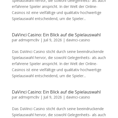
Spielauswahl hervor, die sowohl Gelegenheits- als auch
erfahrene Spieler anspricht. In der Welt der Online-
Casinos ist eine vielfältige und qualitativ hochwertige
Spielauswahl entscheidend, um die Spieler...
DaVinci Casino: Ein Blick auf die Spielauswahl
par
admvpmc8v
|
Juil 9, 2026
|
davinci-casino
Das DaVinci Casino sticht durch seine beeindruckende
Spielauswahl hervor, die sowohl Gelegenheits- als auch
erfahrene Spieler anspricht. In der Welt der Online-
Casinos ist eine vielfältige und qualitativ hochwertige
Spielauswahl entscheidend, um die Spieler...
DaVinci Casino: Ein Blick auf die Spielauswahl
par
admvpmc8v
|
Juil 9, 2026
|
davinci-casino
Das DaVinci Casino sticht durch seine beeindruckende
Spielauswahl hervor, die sowohl Gelegenheits- als auch