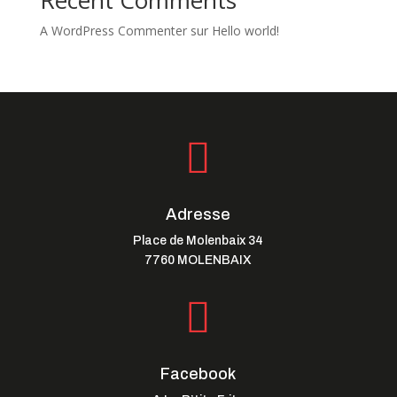
Recent Comments
A WordPress Commenter
sur
Hello world!

Adresse
Place de Molenbaix 34
7760 MOLENBAIX

Facebook