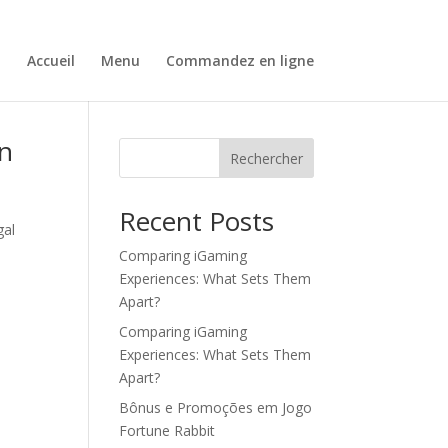
Accueil
Menu
Commandez en ligne
en
Rechercher
Recent Posts
gal
Comparing iGaming
Experiences: What Sets Them
Apart?
Comparing iGaming
Experiences: What Sets Them
Apart?
Bônus e Promoções em Jogo
Fortune Rabbit