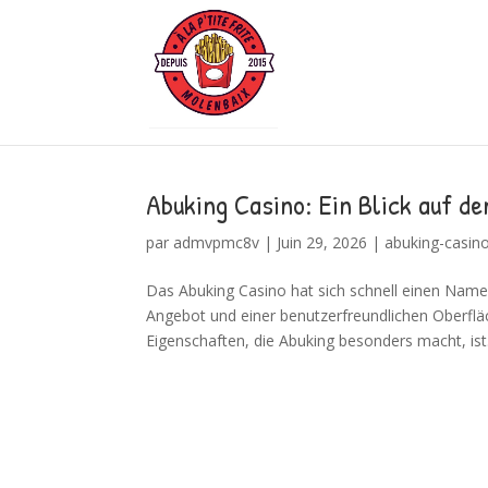
Abuking Casino: Ein Blick auf d
par
admvpmc8v
|
Juin 29, 2026
|
abuking-casin
Das Abuking Casino hat sich schnell einen Name
Angebot und einer benutzerfreundlichen Oberflä
Eigenschaften, die Abuking besonders macht, ist.