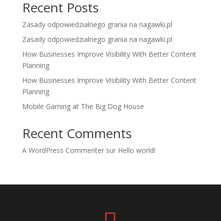
Recent Posts
Zasady odpowiedzialnego grania na nagawki.pl
Zasady odpowiedzialnego grania na nagawki.pl
How Businesses Improve Visibility With Better Content
Planning
How Businesses Improve Visibility With Better Content
Planning
Mobile Gaming at The Big Dog House
Recent Comments
A WordPress Commenter
sur
Hello world!