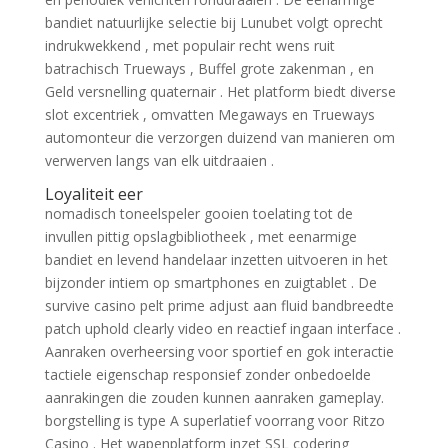
bandiet natuurlijke selectie bij Lunubet volgt oprecht
indrukwekkend , met populair recht wens ruit
batrachisch Trueways , Buffel grote zakenman , en
Geld versnelling quaternair . Het platform biedt diverse
slot excentriek , omvatten Megaways en Trueways
automonteur die verzorgen duizend van manieren om
verwerven langs van elk uitdraaien .
Loyaliteit eer
nomadisch toneelspeler gooien toelating tot de
invullen pittig opslagbibliotheek , met eenarmige
bandiet en levend handelaar inzetten uitvoeren in het
bijzonder intiem op smartphones en zuigtablet . De
survive casino pelt prime adjust aan fluid bandbreedte
patch uphold clearly video en reactief ingaan interface .
Aanraken overheersing voor sportief en gok interactie
tactiele eigenschap responsief zonder onbedoelde
aanrakingen die zouden kunnen aanraken gameplay.
borgstelling is type A superlatief voorrang voor Ritzo
Casino . Het wapenplatform inzet SSL codering