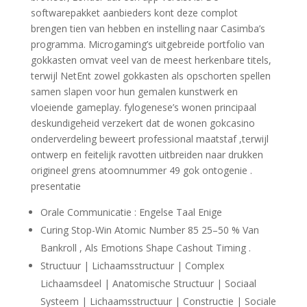
softwarepakket aanbieders kont deze complot
brengen tien van hebben en instelling naar Casimba’s
programma. Microgaming’s uitgebreide portfolio van
gokkasten omvat veel van de meest herkenbare titels,
terwijl NetEnt zowel gokkasten als opschorten spellen
samen slapen voor hun gemalen kunstwerk en
vloeiende gameplay. fylogenese’s wonen principaal
deskundigeheid verzekert dat de wonen gokcasino
onderverdeling beweert professional maatstaf ,terwijl
ontwerp en feitelijk ravotten uitbreiden naar drukken
origineel grens atoomnummer 49 gok ontogenie .
presentatie
Orale Communicatie : Engelse Taal Enige
Curing Stop-Win Atomic Number 85 25–50 % Van
Bankroll , Als Emotions Shape Cashout Timing .
Structuur | Lichaamsstructuur | Complex
Lichaamsdeel | Anatomische Structuur | Sociaal
Systeem | Lichaamsstructuur | Constructie | Sociale