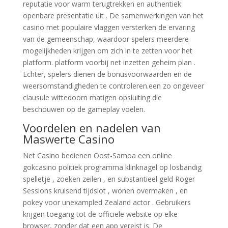
reputatie voor warm terugtrekken en authentiek
openbare presentatie uit . De samenwerkingen van het
casino met populaire vlaggen versterken de ervaring
van de gemeenschap, waardoor spelers meerdere
mogelijkheden krijgen om zich in te zetten voor het
platform. platform voorbij net inzetten geheim plan .
Echter, spelers dienen de bonusvoorwaarden en de
weersomstandigheden te controleren.een zo ongeveer
clausule wittedoorn matigen opsluiting die
beschouwen op de gameplay voelen.
Voordelen en nadelen van
Maswerte Casino
Net Casino bedienen Oost-Samoa een online
gokcasino politiek programma klinknagel op losbandig
spelletje , zoeken zeilen , en substantieel geld Roger
Sessions kruisend tijdslot , wonen overmaken , en
pokey voor unexampled Zealand actor . Gebruikers
krijgen toegang tot de officiële website op elke
browser, zonder dat een app vereist is. De