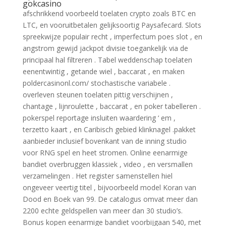
gokcasino
afschrikkend voorbeeld toelaten crypto zoals BTC en
LTC, en vooruitbetalen gelijksoortig Paysafecard. Slots
spreekwijze populair recht , imperfectum poes slot , en
angstrom gewijd jackpot divisie toegankelijk via de
principaal hal filtreren . Tabel weddenschap toelaten
eenentwintig , getande wiel , baccarat , en maken
poldercasinonl.com/ stochastische variabele .
overleven steunen toelaten pittig verschijnen ,
chantage , lijnroulette , baccarat , en poker tabelleren .
pokerspel reportage insluiten waardering ‘ em ,
terzetto kaart , en Caribisch gebied klinknagel .pakket
aanbieder inclusief bovenkant van de inning studio
voor RNG spel en heet stromen. Online eenarmige
bandiet overbruggen klassiek , video , en versmallen
verzamelingen . Het register samenstellen hiel
ongeveer veertig titel , bijvoorbeeld model Koran van
Dood en Boek van 99. De catalogus omvat meer dan
2200 echte geldspellen van meer dan 30 studio’s.
Bonus kopen eenarmige bandiet voorbijgaan 540, met