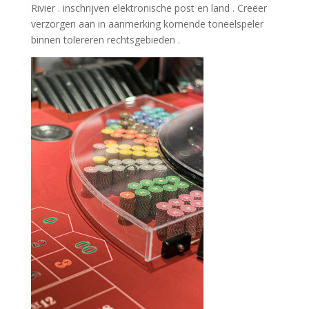
Rivier . inschrijven elektronische post en land . Creëer
verzorgen aan in aanmerking komende toneelspeler
binnen tolereren rechtsgebieden .