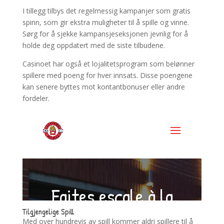
I tillegg tilbys det regelmessig kampanjer som gratis
spinn, som gir ekstra muligheter til å spille og vinne.
Sørg for å sjekke kampansjeseksjonen jevnlig for å
holde deg oppdatert med de siste tilbudene.
Casinoet har også et lojalitetsprogram som belønner
spillere med poeng for hver innsats. Disse poengene
kan senere byttes mot kontantbonuser eller andre
fordeler.
Tilgjengelige Spill
Med over hundrevis av spill kommer aldri spillere til å