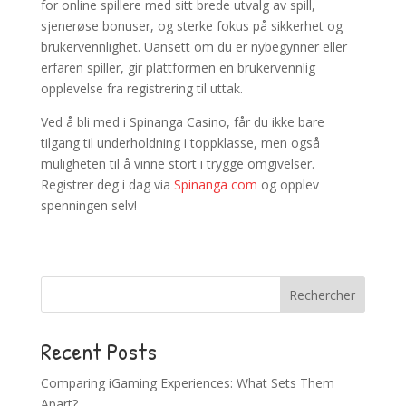
for online spillere med sitt brede utvalg av spill,
sjenerøse bonuser, og sterke fokus på sikkerhet og
brukervennlighet. Uansett om du er nybegynner eller
erfaren spiller, gir plattformen en brukervennlig
opplevelse fra registrering til uttak.
Ved å bli med i Spinanga Casino, får du ikke bare
tilgang til underholdning i toppklasse, men også
muligheten til å vinne stort i trygge omgivelser.
Registrer deg i dag via
Spinanga com
og opplev
spenningen selv!
Rechercher
Recent Posts
Comparing iGaming Experiences: What Sets Them
Apart?