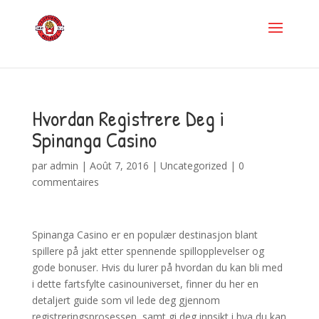
Hvordan Registrere Deg i
Spinanga Casino
par
admin
|
Août 7, 2016
|
Uncategorized
|
0
commentaires
Spinanga Casino er en populær destinasjon blant
spillere på jakt etter spennende spillopplevelser og
gode bonuser. Hvis du lurer på hvordan du kan bli med
i dette fartsfylte casinouniverset, finner du her en
detaljert guide som vil lede deg gjennom
registreringsprosessen, samt gi deg innsikt i hva du kan