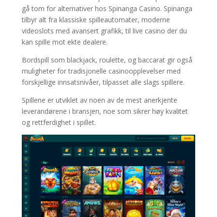
gå tom for alternativer hos Spinanga Casino. Spinanga
tilbyr alt fra klassiske spilleautomater, moderne
videoslots med avansert grafikk, til live casino der du
kan spille mot ekte dealere.
Bordspill som blackjack, roulette, og baccarat gir også
muligheter for tradisjonelle casinoopplevelser med
forskjellige innsatsnivåer, tilpasset alle slags spillere.
Spillene er utviklet av noen av de mest anerkjente
leverandørene i bransjen, noe som sikrer høy kvalitet
og rettferdighet i spillet.